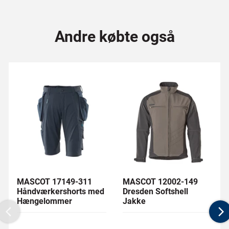
Andre købte også
MASCOT 17149-311
MASCOT 12002-149
Håndværkershorts med
Dresden Softshell
Hængelommer
Jakke
Previous
N