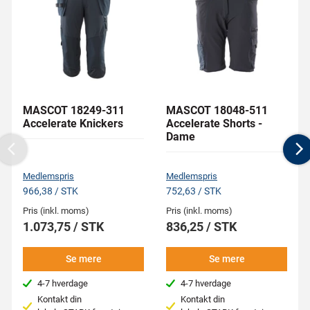
MASCOT 18249-311
MASCOT 18048-511
Accelerate Knickers
Accelerate Shorts -
Dame
Previous
N
Medlemspris
Medlemspris
966,38 / STK
752,63 / STK
Pris (inkl. moms)
Pris (inkl. moms)
1.073,75 / STK
836,25 / STK
Se mere
Se mere
4-7 hverdage
4-7 hverdage
Kontakt din
Kontakt din