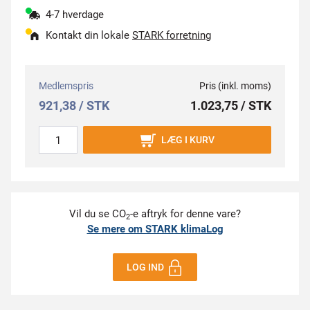
4-7 hverdage
Kontakt din lokale
STARK forretning
Medlemspris
Pris (inkl. moms)
921,38 / STK
1.023,75 / STK
LÆG I KURV
Vil du se CO
-e aftryk for denne vare?
2
Se mere om STARK klimaLog
LOG IND