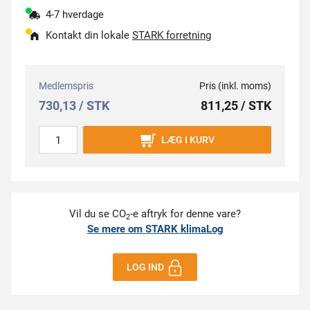
4-7 hverdage
Kontakt din lokale
STARK forretning
Medlemspris
Pris (inkl. moms)
730,13 / STK
811,25 / STK
LÆG I KURV
Vil du se CO
-e aftryk for denne vare?
2
Se mere om STARK klimaLog
LOG IND