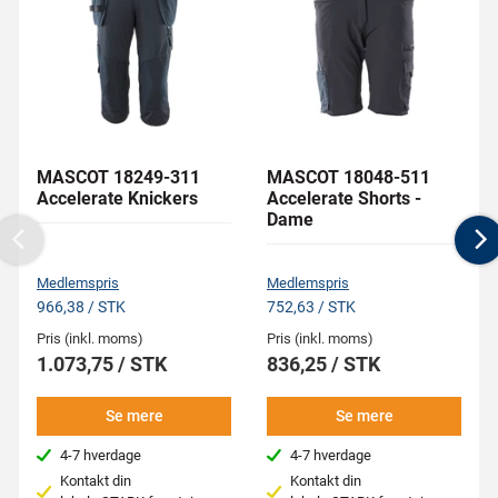
MASCOT 18249-311
MASCOT 18048-511
Accelerate Knickers
Accelerate Shorts -
Dame
Previous
N
Medlemspris
Medlemspris
966,38 / STK
752,63 / STK
Pris (inkl. moms)
Pris (inkl. moms)
1.073,75 / STK
836,25 / STK
Se mere
Se mere
4-7 hverdage
4-7 hverdage
Kontakt din
Kontakt din