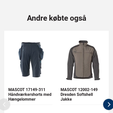
Andre købte også
MASCOT 17149-311
MASCOT 12002-149
Håndværkershorts med
Dresden Softshell
Hængelommer
Jakke
Previous
N