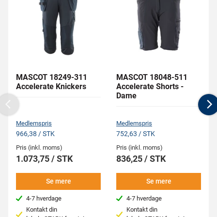
MASCOT 18249-311
MASCOT 18048-511
Accelerate Knickers
Accelerate Shorts -
Dame
Previous
N
Medlemspris
Medlemspris
966,38 / STK
752,63 / STK
Pris (inkl. moms)
Pris (inkl. moms)
1.073,75 / STK
836,25 / STK
Se mere
Se mere
4-7 hverdage
4-7 hverdage
Kontakt din
Kontakt din