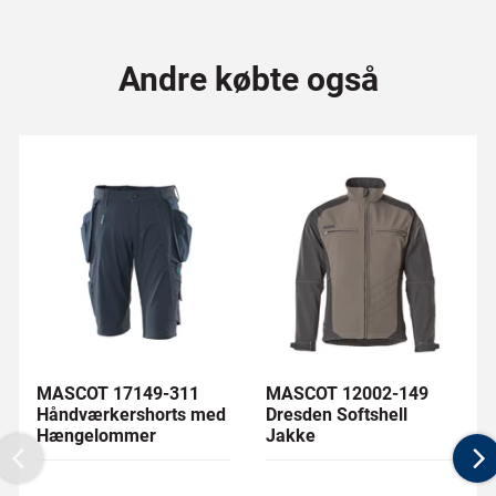
Andre købte også
MASCOT 17149-311
MASCOT 12002-149
Håndværkershorts med
Dresden Softshell
Hængelommer
Jakke
Previous
N