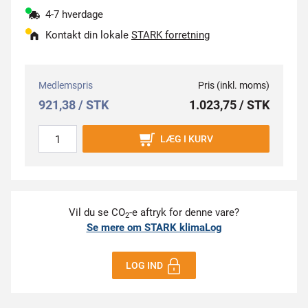
4-7 hverdage
Kontakt din lokale
STARK forretning
Medlemspris
Pris (inkl. moms)
921,38 / STK
1.023,75 / STK
LÆG I KURV
Vil du se CO
-e aftryk for denne vare?
2
Se mere om STARK klimaLog
LOG IND