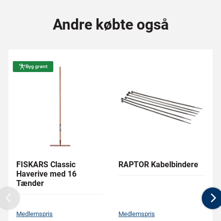
Andre købte også
Byg grønt
FISKARS Classic
RAPTOR Kabelbindere
Haverive med 16
Tænder
Previous
N
Medlemspris
Medlemspris