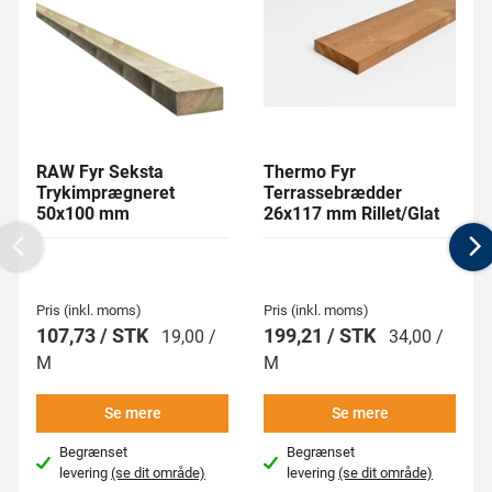
RAW Fyr Seksta
Thermo Fyr
Trykimprægneret
Terrassebrædder
50x100 mm
26x117 mm Rillet/Glat
Previous
N
Pris (inkl. moms)
Pris (inkl. moms)
107,73 / STK
199,21 / STK
19,00 /
34,00 /
M
M
Se mere
Se mere
Begrænset
Begrænset
levering
(se dit område)
levering
(se dit område)