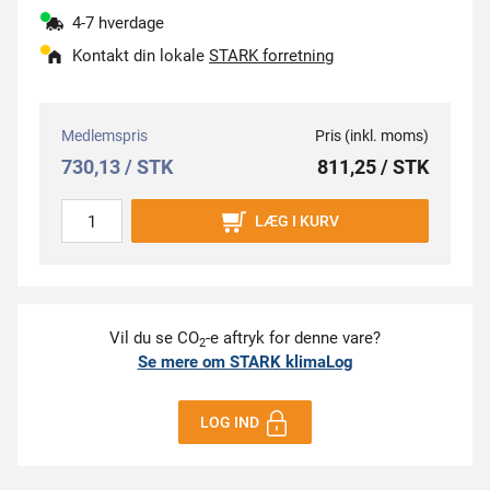
4-7 hverdage
Kontakt din lokale
STARK forretning
Medlemspris
Pris (inkl. moms)
730,13 / STK
811,25 / STK
LÆG I KURV
Vil du se CO
-e aftryk for denne vare?
2
Se mere om STARK klimaLog
LOG IND