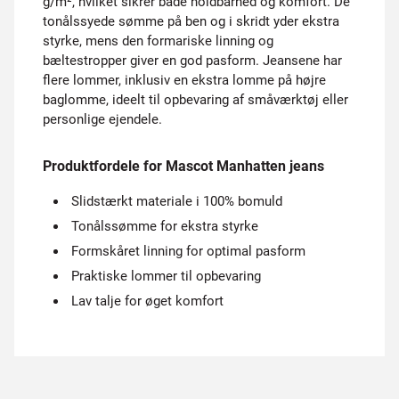
g/m², hvilket sikrer både holdbarhed og komfort. De
tonålssyede sømme på ben og i skridt yder ekstra
styrke, mens den formariske linning og
bæltestropper giver en god pasform. Jeansene har
flere lommer, inklusiv en ekstra lomme på højre
baglomme, ideelt til opbevaring af småværktøj eller
personlige ejendele.
Produktfordele for Mascot Manhatten jeans
Slidstærkt materiale i 100% bomuld
Tonålssømme for ekstra styrke
Formskåret linning for optimal pasform
Praktiske lommer til opbevaring
Lav talje for øget komfort