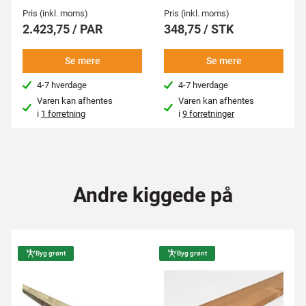
Pris (inkl. moms)
Pris (inkl. moms)
2.423,75 / PAR
348,75 / STK
Se mere
Se mere
4-7 hverdage
4-7 hverdage
Varen kan afhentes
Varen kan afhentes
i
1 forretning
i
9 forretninger
Andre kiggede på
Byg grønt
Byg grønt