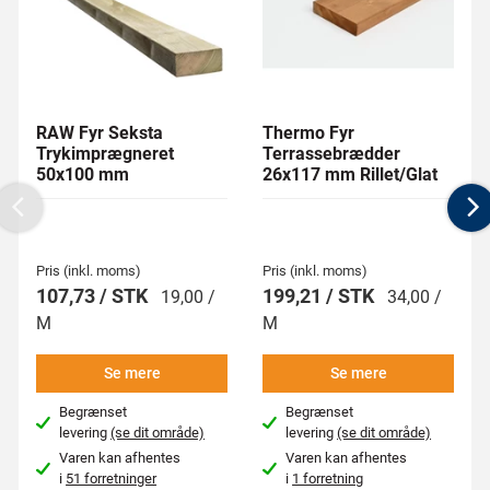
RAW Fyr Seksta
Thermo Fyr
Trykimprægneret
Terrassebrædder
50x100 mm
26x117 mm Rillet/Glat
Previous
N
Pris (inkl. moms)
Pris (inkl. moms)
107,73 / STK
199,21 / STK
19,00 /
34,00 /
M
M
Se mere
Se mere
Begrænset
Begrænset
levering
(se dit område)
levering
(se dit område)
Varen kan afhentes
Varen kan afhentes
i
51 forretninger
i
1 forretning