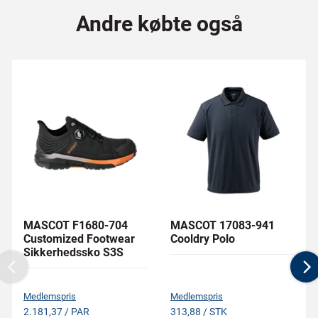
Andre købte også
MASCOT F1680-704
MASCOT 17083-941
Customized Footwear
Cooldry Polo
Sikkerhedssko S3S
Previous
N
Medlemspris
Medlemspris
2.181,37 / PAR
313,88 / STK