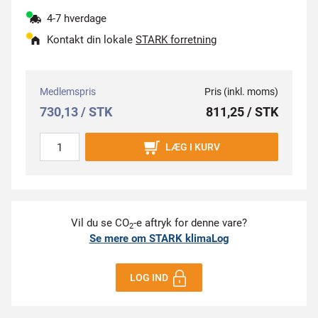
4-7 hverdage
Kontakt din lokale
STARK forretning
Medlemspris
Pris (inkl. moms)
730,13 / STK
811,25 / STK
LÆG I KURV
Vil du se CO
-e aftryk for denne vare?
2
Se mere om STARK klimaLog
LOG IND