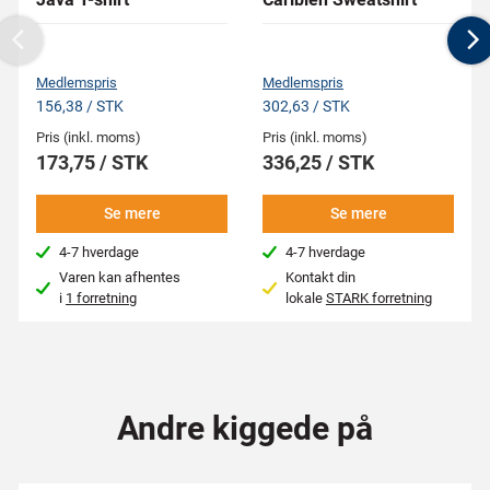
Previous
N
Medlemspris
Medlemspris
156,38 / STK
302,63 / STK
Pris (inkl. moms)
Pris (inkl. moms)
173,75 / STK
336,25 / STK
Se mere
Se mere
4-7 hverdage
4-7 hverdage
Varen kan afhentes
Kontakt din
i
1 forretning
lokale
STARK forretning
Andre kiggede på