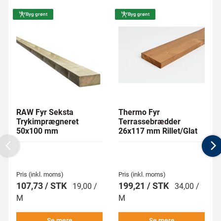
Byg grønt
Byg grønt
RAW Fyr Seksta
Thermo Fyr
Trykimprægneret
Terrassebrædder
50x100 mm
26x117 mm Rillet/Glat
Previous
N
Pris (inkl. moms)
Pris (inkl. moms)
107,73 / STK
199,21 / STK
19,00 /
34,00 /
M
M
Se mere
Se mere