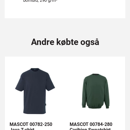
bomuld, 290 g/m²
Andre købte også
MASCOT 00782-250
MASCOT 00784-280
Java T-shirt
Caribien Sweatshirt