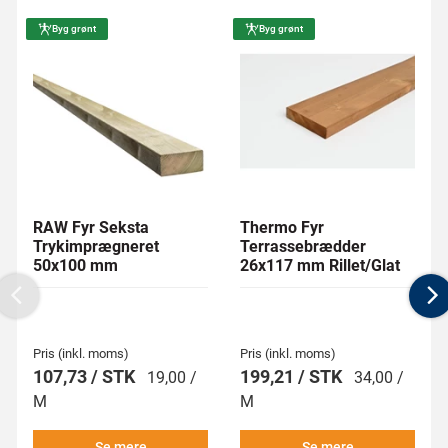
Byg grønt
Byg grønt
RAW Fyr Seksta
Thermo Fyr
Trykimprægneret
Terrassebrædder
50x100 mm
26x117 mm Rillet/Glat
Previous
N
Pris (inkl. moms)
Pris (inkl. moms)
107,73 / STK
199,21 / STK
19,00 /
34,00 /
M
M
Se mere
Se mere