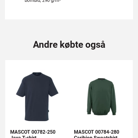
bomuld, 290 g/m²
Andre købte også
MASCOT 00782-250
MASCOT 00784-280
Java T-shirt
Caribien Sweatshirt