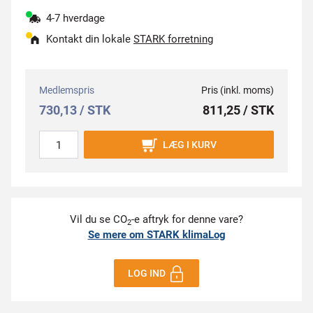
4-7 hverdage
Kontakt din lokale
STARK forretning
Medlemspris
Pris (inkl. moms)
730,13 / STK
811,25 / STK
LÆG I KURV
Vil du se CO
-e aftryk for denne vare?
2
Se mere om STARK klimaLog
LOG IND