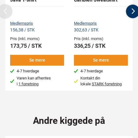
Previous
N
Medlemspris
Medlemspris
156,38 / STK
302,63 / STK
Pris (inkl. moms)
Pris (inkl. moms)
173,75 / STK
336,25 / STK
Se mere
Se mere
4-7 hverdage
4-7 hverdage
Varen kan afhentes
Kontakt din
i
1 forretning
lokale
STARK forretning
Andre kiggede på