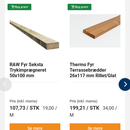
Byg grønt
Byg grønt
RAW Fyr Seksta
Thermo Fyr
Trykimprægneret
Terrassebrædder
50x100 mm
26x117 mm Rillet/Glat
Previous
N
Pris (inkl. moms)
Pris (inkl. moms)
107,73 / STK
199,21 / STK
19,00 /
34,00 /
M
M
Se mere
Se mere