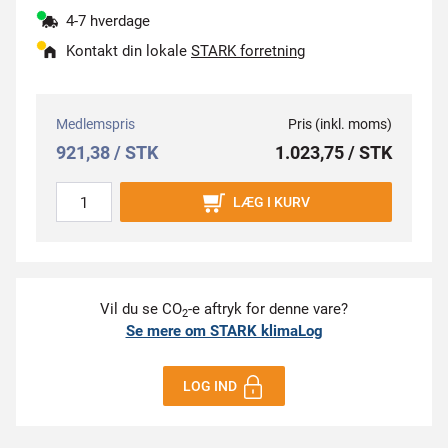
4-7 hverdage
Kontakt din lokale
STARK forretning
Medlemspris
Pris (inkl. moms)
921,38 / STK
1.023,75 / STK
LÆG I KURV
Vil du se CO
-e aftryk for denne vare?
2
Se mere om STARK klimaLog
LOG IND