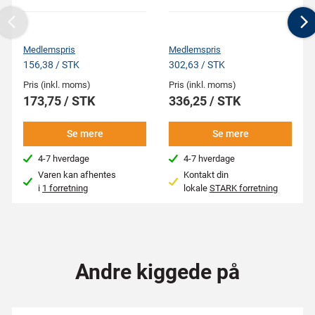
Previous
N
Medlemspris
Medlemspris
156,38 / STK
302,63 / STK
Pris (inkl. moms)
Pris (inkl. moms)
173,75 / STK
336,25 / STK
Se mere
Se mere
4-7 hverdage
4-7 hverdage
Varen kan afhentes
Kontakt din
i
1 forretning
lokale
STARK forretning
Andre kiggede på