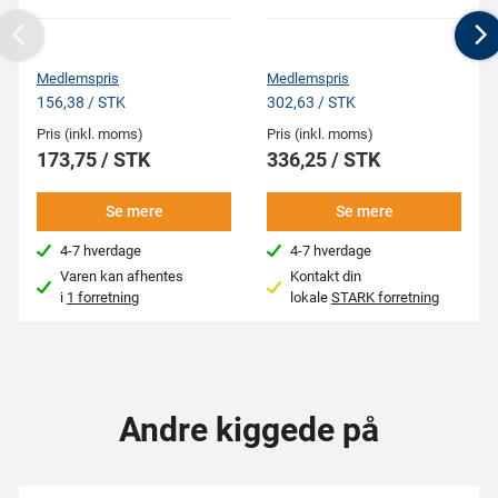
Previous
N
Medlemspris
Medlemspris
156,38 / STK
302,63 / STK
Pris (inkl. moms)
Pris (inkl. moms)
173,75 / STK
336,25 / STK
Se mere
Se mere
4-7 hverdage
4-7 hverdage
Varen kan afhentes
Kontakt din
i
1 forretning
lokale
STARK forretning
Andre kiggede på