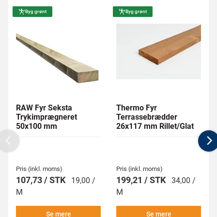
Byg grønt
Byg grønt
RAW Fyr Seksta
Thermo Fyr
Trykimprægneret
Terrassebrædder
50x100 mm
26x117 mm Rillet/Glat
Previous
N
Pris (inkl. moms)
Pris (inkl. moms)
107,73 / STK
199,21 / STK
19,00 /
34,00 /
M
M
Se mere
Se mere