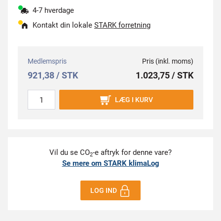
4-7 hverdage
Kontakt din lokale
STARK forretning
Medlemspris
Pris (inkl. moms)
921,38 / STK
1.023,75 / STK
LÆG I KURV
Vil du se CO
-e aftryk for denne vare?
2
Se mere om STARK klimaLog
LOG IND