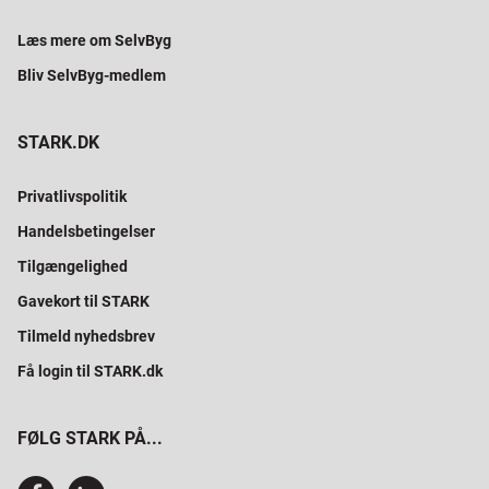
Læs mere om SelvByg
Bliv SelvByg-medlem
STARK.DK
Privatlivspolitik
Handelsbetingelser
Tilgængelighed
Gavekort til STARK
Tilmeld nyhedsbrev
Få login til STARK.dk
FØLG STARK PÅ...