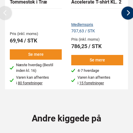
Tommestok i Træ
Accelerate T-shirt KL. 2
Previous
N
Medlemspris
707,63 / STK
Pris (inkl. moms)
Pris (inkl. moms)
69,94 / STK
786,25 / STK
Se mere
Se mere
Næste hverdag (Bestil
inden kl. 16)
4-7 hverdage
Varen kan afhentes
Varen kan afhentes
i
80 forretninger
i
15 forretninger
Andre kiggede på