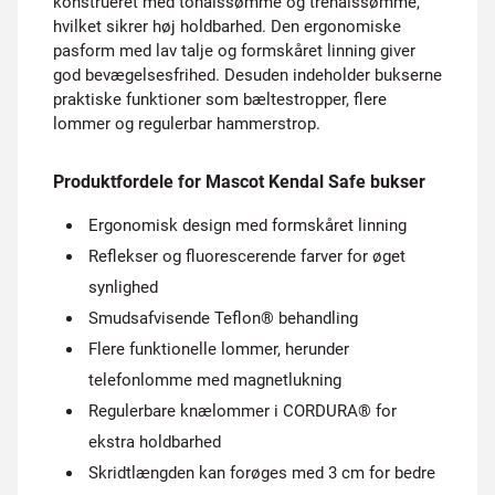
konstrueret med tonålssømme og trenålssømme,
hvilket sikrer høj holdbarhed. Den ergonomiske
pasform med lav talje og formskåret linning giver
god bevægelsesfrihed. Desuden indeholder bukserne
praktiske funktioner som bæltestropper, flere
lommer og regulerbar hammerstrop.
Produktfordele for Mascot Kendal Safe bukser
Ergonomisk design med formskåret linning
Reflekser og fluorescerende farver for øget
synlighed
Smudsafvisende Teflon® behandling
Flere funktionelle lommer, herunder
telefonlomme med magnetlukning
Regulerbare knælommer i CORDURA® for
ekstra holdbarhed
Skridtlængden kan forøges med 3 cm for bedre