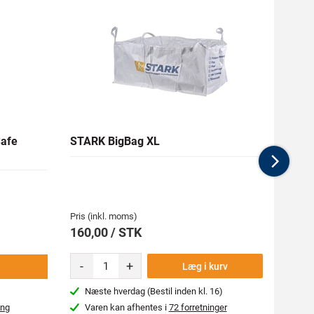
afe
STARK BigBag XL
SPEK
stk.
Nex
Medlem
107,9
Pris (inkl. moms)
Pris (i
160,00 / STK
119,
-
+
-
Læg i kurv
Næste hverdag (Bestil inden kl. 16)
Næs
ing
Varen kan afhentes i
72 forretninger
Var