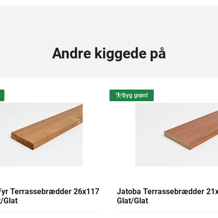
Andre kiggede på
Byg grønt
yr Terrassebrædder 26x117
Jatoba Terrassebrædder 2
/Glat
Glat/Glat