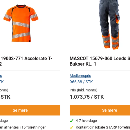
9082-771 Accelerate T-
MASCOT 15679-860 Leeds S
2
Bukser KL. 1
s
Medlemspris
TK
966,38 / STK
 moms)
Pris (inkl. moms)
/ STK
1.073,75 / STK
Se mere
Se mere
rdage
4-7 hverdage
an afhentes i
15 forretninger
Kontakt din lokale
STARK forretn