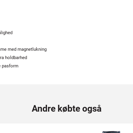
nlighed
lomme med magnetlukning
ra holdbarhed
e pasform
Andre købte også