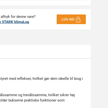
 aftryk for denne vare?
LOG IND
m STARK klimaLog
ret med reflekser, hvilket gør dem ideelle til brug i
nålssømme og trenålssømme, hvilket sikrer høj
older bukserne praktiske funktioner som