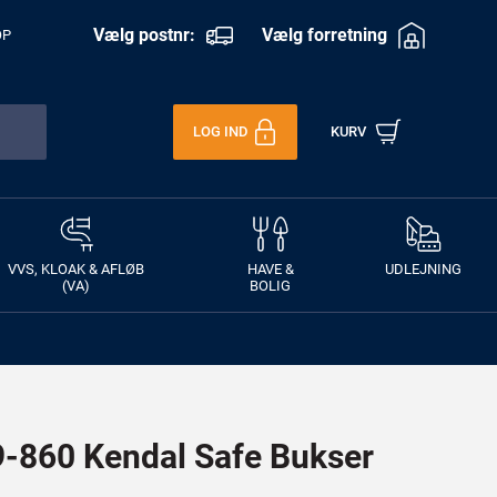
Vælg postnr:
Vælg forretning
OP
LOG IND
KURV
VVS, KLOAK & AFLØB
HAVE &
UDLEJNING
(VA)
BOLIG
860 Kendal Safe Bukser