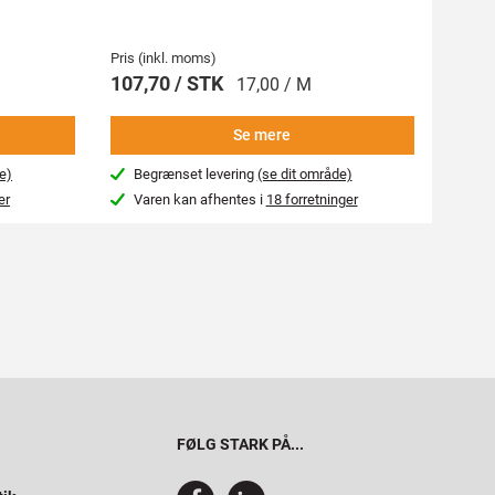
Pris (inkl. moms)
Pris (i
107,70 / STK
269,
17,00 / M
Se mere
e)
Begrænset levering
(se dit område)
Beg
er
Varen kan afhentes i
18 forretninger
Var
FØLG STARK PÅ...