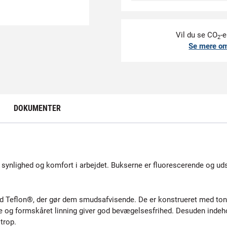
Vil du se CO
-e
2
Se mere o
DOKUMENTER
ynlighed og komfort i arbejdet. Bukserne er fluorescerende og udsty
ed Teflon®, der gør dem smudsafvisende. De er konstrueret med to
 og formskåret linning giver god bevægelsesfrihed. Desuden indeh
trop.