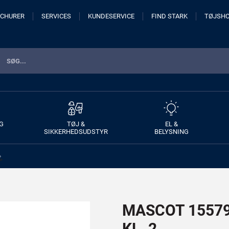
CHURER
SERVICES
KUNDESERVICE
FIND STARK
TØJSH
G
TØJ &
EL &
SIKKERHEDSUDSTYR
BELYSNING
>
MASCOT 15579-
KL. 2