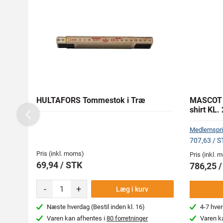
HULTAFORS Tommestok i Træ
MASCOT 1
shirt KL. 
Previous
Medlemspri
707,63 / S
Pris (inkl. moms)
Pris (inkl.
69,94 / STK
786,25 
-
+
Læg i kurv
Næste hverdag (Bestil inden kl. 16)
4-7 hve
Varen kan afhentes i
80 forretninger
Varen k