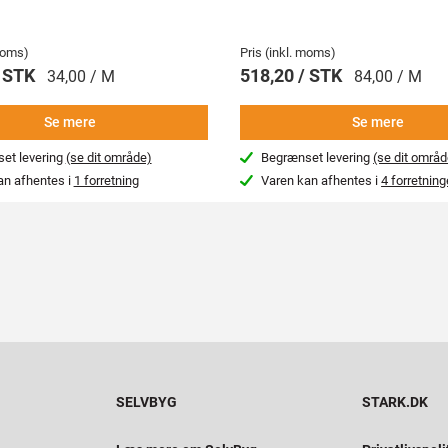
 moms)
Pris (inkl. moms)
/ STK
518,20 / STK
34,00 / M
84,00 / M
Se mere
Se mere
et levering
(se dit område)
Begrænset levering
(se dit områd
an afhentes i
1 forretning
Varen kan afhentes i
4 forretning
SELVBYG
STARK.DK