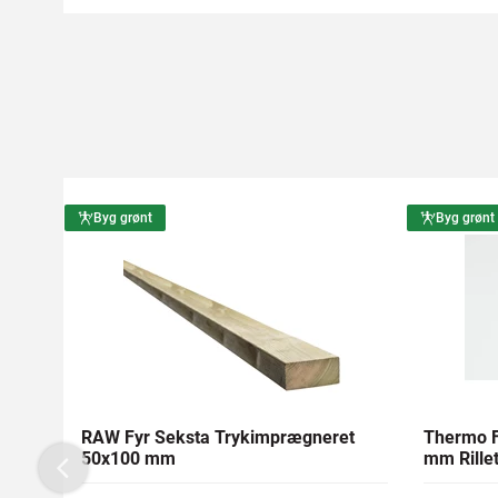
Byg grønt
Byg grønt
RAW Fyr Seksta Trykimprægneret
Thermo F
50x100 mm
mm Rillet
Previous