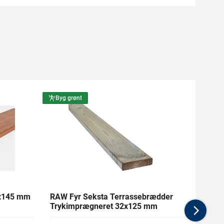
Byg grønt
Byg g
1x145 mm
RAW Fyr Seksta Terrassebrædder
Ther
Trykimprægneret 32x125 mm
mm Gl
Nex