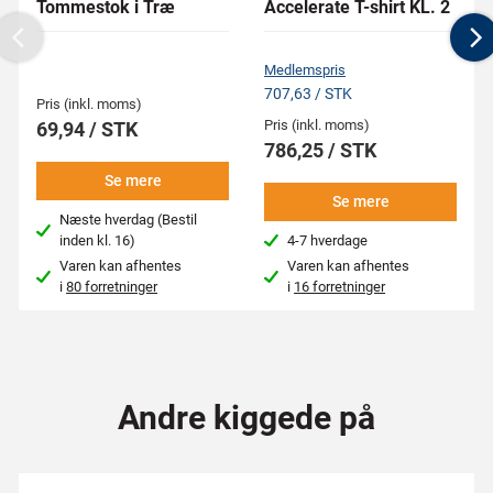
Tommestok i Træ
Accelerate T-shirt KL. 2
Previous
N
Medlemspris
707,63 / STK
Pris (inkl. moms)
Pris (inkl. moms)
69,94 / STK
786,25 / STK
Se mere
Se mere
Næste hverdag (Bestil
inden kl. 16)
4-7 hverdage
Varen kan afhentes
Varen kan afhentes
i
80 forretninger
i
16 forretninger
Andre kiggede på