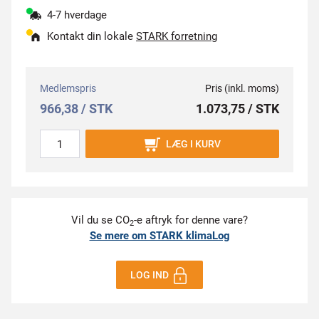
4-7 hverdage
Kontakt din lokale
STARK forretning
Medlemspris
Pris (inkl. moms)
966,38 / STK
1.073,75 / STK
LÆG I KURV
Vil du se CO
-e aftryk for denne vare?
2
Se mere om STARK klimaLog
LOG IND