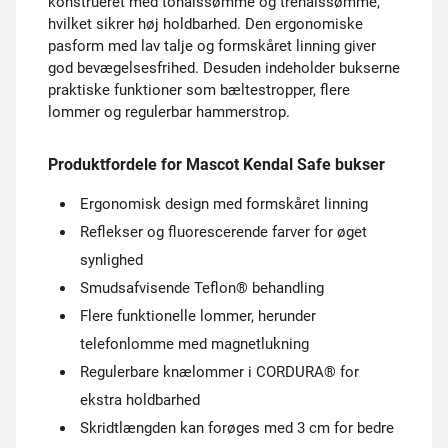
konstrueret med tonålssømme og trenålssømme,
hvilket sikrer høj holdbarhed. Den ergonomiske
pasform med lav talje og formskåret linning giver
god bevægelsesfrihed. Desuden indeholder bukserne
praktiske funktioner som bæltestropper, flere
lommer og regulerbar hammerstrop.
Produktfordele for Mascot Kendal Safe bukser
Ergonomisk design med formskåret linning
Reflekser og fluorescerende farver for øget
synlighed
Smudsafvisende Teflon® behandling
Flere funktionelle lommer, herunder
telefonlomme med magnetlukning
Regulerbare knælommer i CORDURA® for
ekstra holdbarhed
Skridtlængden kan forøges med 3 cm for bedre