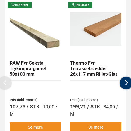
Byg grønt
Byg grønt
RAW Fyr Seksta
Thermo Fyr
Trykimprægneret
Terrassebrædder
50x100 mm
26x117 mm Rillet/Glat
Previous
N
Pris (inkl. moms)
Pris (inkl. moms)
107,73 / STK
199,21 / STK
19,00 /
34,00 /
M
M
Se mere
Se mere