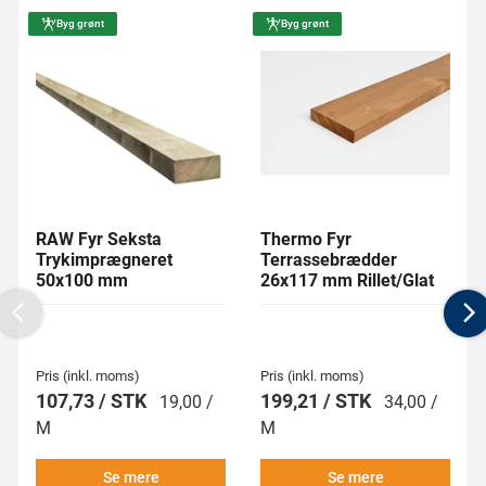
Byg grønt
Byg grønt
RAW Fyr Seksta
Thermo Fyr
Trykimprægneret
Terrassebrædder
50x100 mm
26x117 mm Rillet/Glat
Previous
N
Pris (inkl. moms)
Pris (inkl. moms)
107,73 / STK
199,21 / STK
19,00 /
34,00 /
M
M
Se mere
Se mere