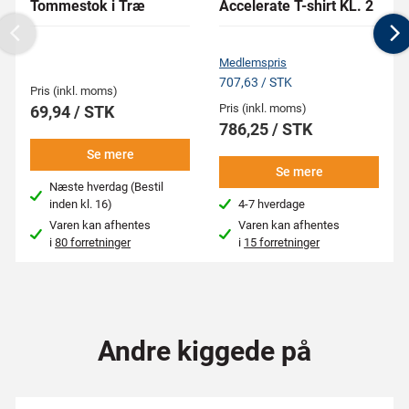
Tommestok i Træ
Accelerate T-shirt KL. 2
Previous
N
Medlemspris
707,63 / STK
Pris (inkl. moms)
Pris (inkl. moms)
69,94 / STK
786,25 / STK
Se mere
Se mere
Næste hverdag (Bestil
inden kl. 16)
4-7 hverdage
Varen kan afhentes
Varen kan afhentes
i
80 forretninger
i
15 forretninger
Andre kiggede på