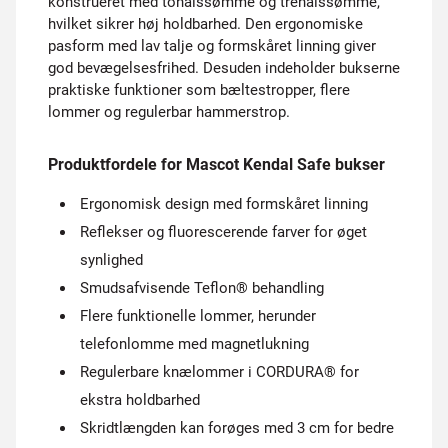
konstrueret med tonålssømme og trenålssømme,
hvilket sikrer høj holdbarhed. Den ergonomiske
pasform med lav talje og formskåret linning giver
god bevægelsesfrihed. Desuden indeholder bukserne
praktiske funktioner som bæltestropper, flere
lommer og regulerbar hammerstrop.
Produktfordele for Mascot Kendal Safe bukser
Ergonomisk design med formskåret linning
Reflekser og fluorescerende farver for øget
synlighed
Smudsafvisende Teflon® behandling
Flere funktionelle lommer, herunder
telefonlomme med magnetlukning
Regulerbare knælommer i CORDURA® for
ekstra holdbarhed
Skridtlængden kan forøges med 3 cm for bedre