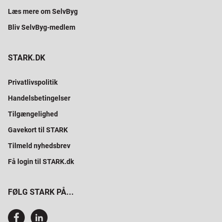
Læs mere om SelvByg
Bliv SelvByg-medlem
STARK.DK
Privatlivspolitik
Handelsbetingelser
Tilgængelighed
Gavekort til STARK
Tilmeld nyhedsbrev
Få login til STARK.dk
FØLG STARK PÅ...