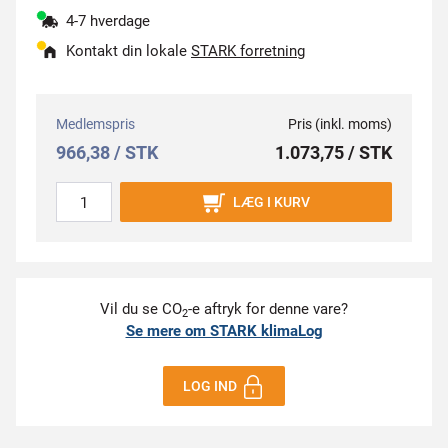
4-7 hverdage
Kontakt din lokale
STARK forretning
Medlemspris
Pris (inkl. moms)
966,38 / STK
1.073,75 / STK
LÆG I KURV
Vil du se CO
-e aftryk for denne vare?
2
Se mere om STARK klimaLog
LOG IND