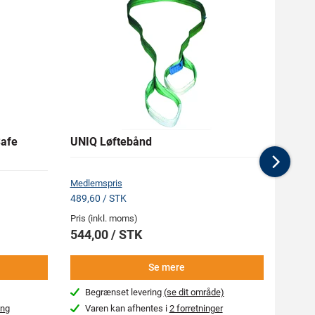
afe
UNIQ Løftebånd
RAPTO
Nex
Medlemspris
489,60 / STK
Pris (i
Pris (inkl. moms)
178,
544,00 / STK
-
Se mere
Begrænset levering
(se dit område)
Næs
ing
Varen kan afhentes i
2 forretninger
Var