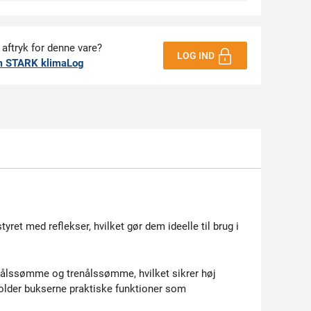
 aftryk for denne vare?
LOG IND
m STARK klimaLog
ret med reflekser, hvilket gør dem ideelle til brug i
nålssømme og trenålssømme, hvilket sikrer høj
older bukserne praktiske funktioner som