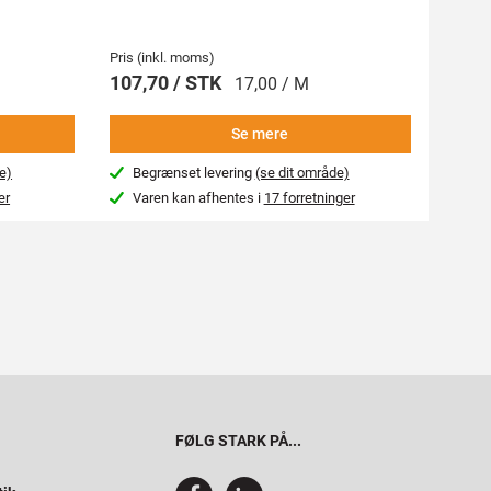
Pris (inkl. moms)
Pris (i
107,70 / STK
269,
17,00 / M
Se mere
e)
Begrænset levering
(se dit område)
Beg
er
Varen kan afhentes i
17 forretninger
Var
FØLG STARK PÅ...