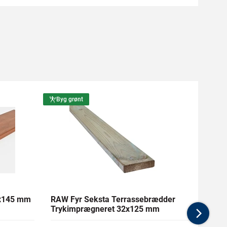
Byg grønt
Byg g
1x145 mm
RAW Fyr Seksta Terrassebrædder
Ther
Trykimprægneret 32x125 mm
mm Gl
Nex