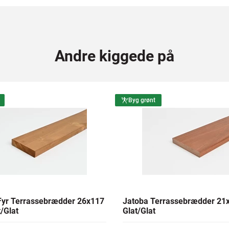
Andre kiggede på
Byg grønt
yr Terrassebrædder 26x117
Jatoba Terrassebrædder 2
/Glat
Glat/Glat