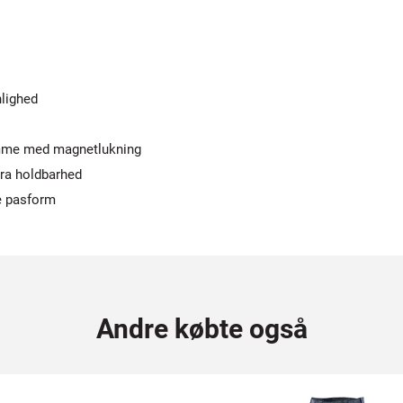
nlighed
lomme med magnetlukning
ra holdbarhed
e pasform
Andre købte også