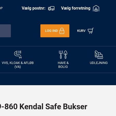
Vælg postnr:
Vælg forretning
OP
LOG IND
KURV
VVS, KLOAK & AFLØB
HAVE &
UDLEJNING
(VA)
BOLIG
860 Kendal Safe Bukser