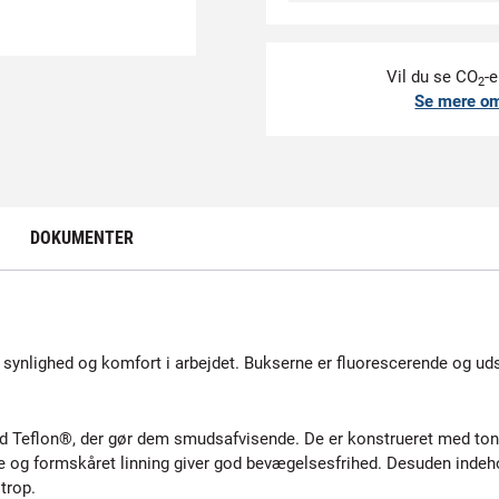
Vil du se CO
-e
2
Se mere o
DOKUMENTER
ynlighed og komfort i arbejdet. Bukserne er fluorescerende og udsty
ed Teflon®, der gør dem smudsafvisende. De er konstrueret med to
 og formskåret linning giver god bevægelsesfrihed. Desuden indeh
trop.