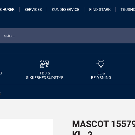
CHURER
SERVICES
KUNDESERVICE
FIND STARK
TØJSH
G
TØJ &
EL &
SIKKERHEDSUDSTYR
BELYSNING
>
MASCOT 15579-
KL. 2