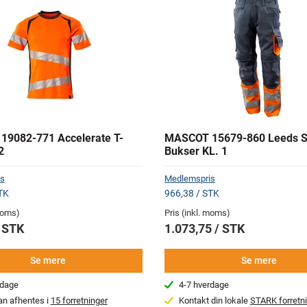
9082-771 Accelerate T-
MASCOT 15679-860 Leeds S
2
Bukser KL. 1
s
Medlemspris
TK
966,38 / STK
 moms)
Pris (inkl. moms)
/ STK
1.073,75 / STK
Se mere
Se mere
rdage
4-7 hverdage
an afhentes i
15 forretninger
Kontakt din lokale
STARK forretn