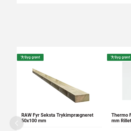
Byg grønt
Byg grønt
RAW Fyr Seksta Trykimprægneret
Thermo F
50x100 mm
mm Rillet
Previous