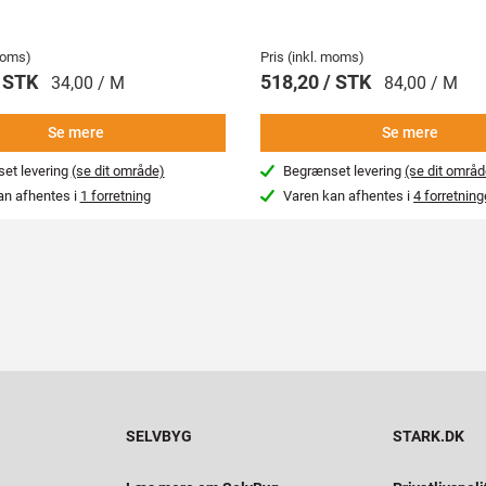
 moms)
Pris (inkl. moms)
/ STK
518,20 / STK
34,00 / M
84,00 / M
Se mere
Se mere
et levering
(se dit område)
Begrænset levering
(se dit områd
an afhentes i
1 forretning
Varen kan afhentes i
4 forretning
SELVBYG
STARK.DK