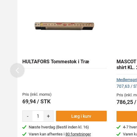
HULTAFORS Tommestok i Træ
MASCOT 1
shirt KL. 
Previous
Medlemspri
707,63 / S
Pris (inkl. moms)
Pris (inkl.
69,94 / STK
786,25 
-
+
Læg i kurv
Næste hverdag (Bestil inden kl. 16)
4-7 hve
Varen kan afhentes i
80 forretninger
Varen k