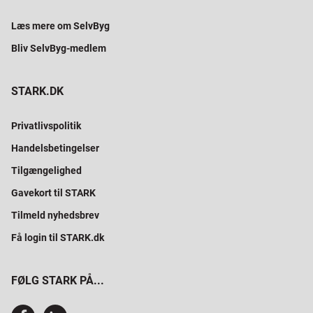
Læs mere om SelvByg
Bliv SelvByg-medlem
STARK.DK
Privatlivspolitik
Handelsbetingelser
Tilgængelighed
Gavekort til STARK
Tilmeld nyhedsbrev
Få login til STARK.dk
FØLG STARK PÅ...