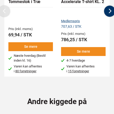
Tommestok i Træ
Accelerate T-shirt KL. 2
Previous
N
Medlemspris
707,63 / STK
Pris (inkl. moms)
Pris (inkl. moms)
69,94 / STK
786,25 / STK
Se mere
Se mere
Næste hverdag (Bestil
inden kl. 16)
4-7 hverdage
Varen kan afhentes
Varen kan afhentes
i
80 forretninger
i
15 forretninger
Andre kiggede på