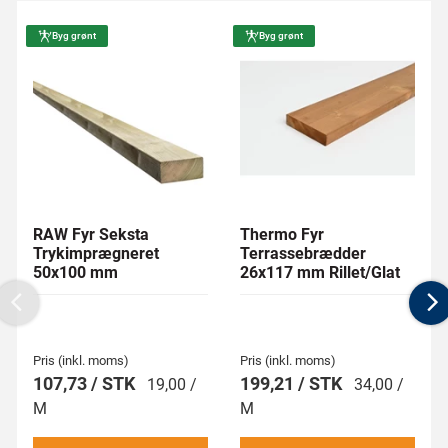
Byg grønt
Byg grønt
RAW Fyr Seksta
Thermo Fyr
Trykimprægneret
Terrassebrædder
50x100 mm
26x117 mm Rillet/Glat
Previous
N
Pris (inkl. moms)
Pris (inkl. moms)
107,73 / STK
199,21 / STK
19,00 /
34,00 /
M
M