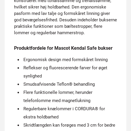
konstrueret med tonålssømme og trenålssømme,
hvilket sikrer høj holdbarhed. Den ergonomiske
pasform med lav talje og formskåret linning giver
god bevægelsesfrihed. Desuden indeholder bukserne
praktiske funktioner som bæltestropper, flere
lommer og regulerbar hammerstrop.
Produktfordele for Mascot Kendal Safe bukser
Ergonomisk design med formskåret linning
Reflekser og fluorescerende farver for øget
synlighed
Smudsafvisende Teflon® behandling
Flere funktionelle lommer, herunder
telefonlomme med magnetlukning
Regulerbare knælommer i CORDURA® for
ekstra holdbarhed
Skridtlængden kan forøges med 3 cm for bedre