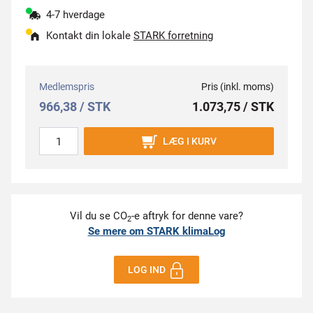
4-7 hverdage
Kontakt din lokale
STARK forretning
Medlemspris
Pris (inkl. moms)
966,38 / STK
1.073,75 / STK
LÆG I KURV
Vil du se CO
-e aftryk for denne vare?
2
Se mere om STARK klimaLog
LOG IND