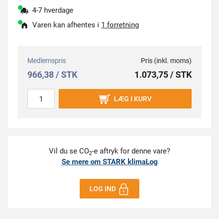
4-7 hverdage
Varen kan afhentes i
1 forretning
Medlemspris
Pris (inkl. moms)
966,38 / STK
1.073,75 / STK
LÆG I KURV
Vil du se CO
-e aftryk for denne vare?
2
Se mere om STARK klimaLog
LOG IND