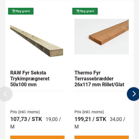
Byg grønt
Byg grønt
RAW Fyr Seksta
Thermo Fyr
Trykimprægneret
Terrassebrædder
50x100 mm
26x117 mm Rillet/Glat
Previous
N
Pris (inkl. moms)
Pris (inkl. moms)
107,73 / STK
199,21 / STK
19,00 /
34,00 /
M
M