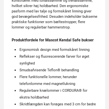
konstrueret med tonålssømme og trenålssømme,
hvilket sikrer høj holdbarhed. Den ergonomiske
pasform med lav talje og formskåret linning giver
god bevægelsesfrihed. Desuden indeholder bukserne
praktiske funktioner som bæltestropper, flere
lommer og regulerbar hammerstrop.
Produktfordele for Mascot Kendal Safe bukser
Ergonomisk design med formskåret linning
Reflekser og fluorescerende farver for øget
synlighed
Smudsafvisende Teflon® behandling
Flere funktionelle lommer, herunder
telefonlomme med magnetlukning
Regulerbare knælommer i CORDURA® for
ekstra holdbarhed
Skridtlængden kan forøges med 3 cm for bedre