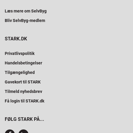
Læs mere om SelvByg
Bliv SelvByg-medlem
STARK.DK
Privatlivspolitik
Handelsbetingelser
Tilgængelighed
Gavekort til STARK
Tilmeld nyhedsbrev
Få login til STARK.dk
FØLG STARK PÅ...