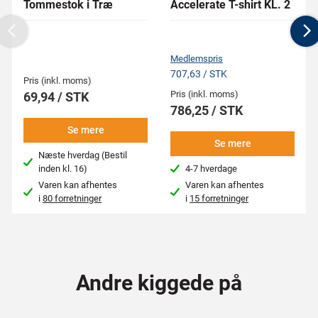
Tommestok i Træ
Accelerate T-shirt KL. 2
Previous
N
Medlemspris
707,63 / STK
Pris (inkl. moms)
Pris (inkl. moms)
69,94 / STK
786,25 / STK
Se mere
Se mere
Næste hverdag (Bestil
inden kl. 16)
4-7 hverdage
Varen kan afhentes
Varen kan afhentes
i
80 forretninger
i
15 forretninger
Andre kiggede på