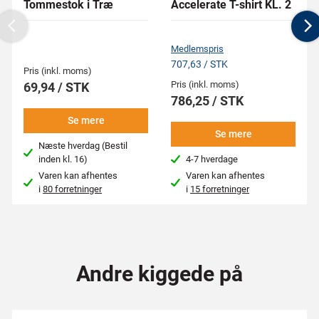
Tommestok i Træ
Accelerate T-shirt KL. 2
Previous
N
Medlemspris
707,63 / STK
Pris (inkl. moms)
Pris (inkl. moms)
69,94 / STK
786,25 / STK
Se mere
Se mere
Næste hverdag (Bestil
inden kl. 16)
4-7 hverdage
Varen kan afhentes
Varen kan afhentes
i
80 forretninger
i
15 forretninger
Andre kiggede på