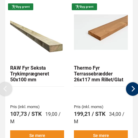
Byg grønt
Byg grønt
RAW Fyr Seksta
Thermo Fyr
Trykimprægneret
Terrassebrædder
50x100 mm
26x117 mm Rillet/Glat
Previous
N
Pris (inkl. moms)
Pris (inkl. moms)
107,73 / STK
199,21 / STK
19,00 /
34,00 /
M
M
Se mere
Se mere