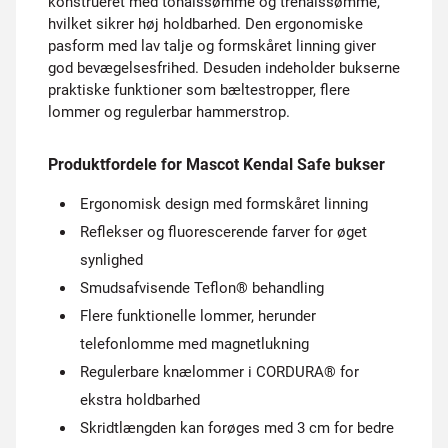
konstrueret med tonålssømme og trenålssømme,
hvilket sikrer høj holdbarhed. Den ergonomiske
pasform med lav talje og formskåret linning giver
god bevægelsesfrihed. Desuden indeholder bukserne
praktiske funktioner som bæltestropper, flere
lommer og regulerbar hammerstrop.
Produktfordele for Mascot Kendal Safe bukser
Ergonomisk design med formskåret linning
Reflekser og fluorescerende farver for øget
synlighed
Smudsafvisende Teflon® behandling
Flere funktionelle lommer, herunder
telefonlomme med magnetlukning
Regulerbare knælommer i CORDURA® for
ekstra holdbarhed
Skridtlængden kan forøges med 3 cm for bedre