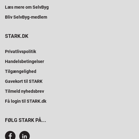
Læs mere om SelvByg
Bliv SelvByg-medlem
STARK.DK
Privatlivspolitik
Handelsbetingelser
Tilgængelighed
Gavekort til STARK
Tilmeld nyhedsbrev
Få login til STARK.dk
FØLG STARK PÅ...