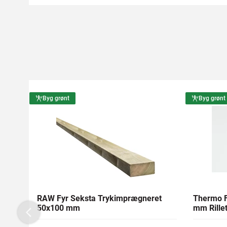
Byg grønt
Byg grønt
RAW Fyr Seksta Trykimprægneret
Thermo F
50x100 mm
mm Rillet
Previous