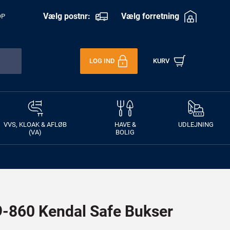
Vælg postnr:
Vælg forretning
OP
LOG IND
KURV
VVS, KLOAK & AFLØB
HAVE &
UDLEJNING
(VA)
BOLIG
860 Kendal Safe Bukser