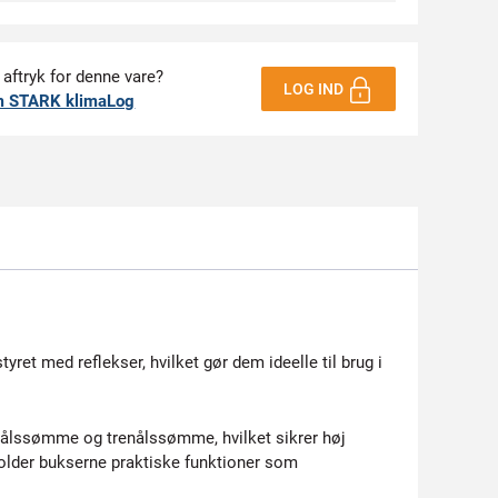
 aftryk for denne vare?
LOG IND
m STARK klimaLog
ret med reflekser, hvilket gør dem ideelle til brug i
nålssømme og trenålssømme, hvilket sikrer høj
older bukserne praktiske funktioner som