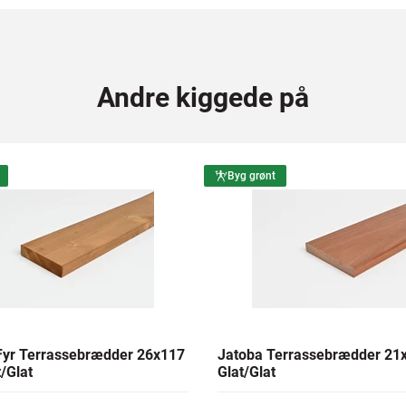
Andre kiggede på
Byg grønt
yr Terrassebrædder 26x117
Jatoba Terrassebrædder 2
/Glat
Glat/Glat