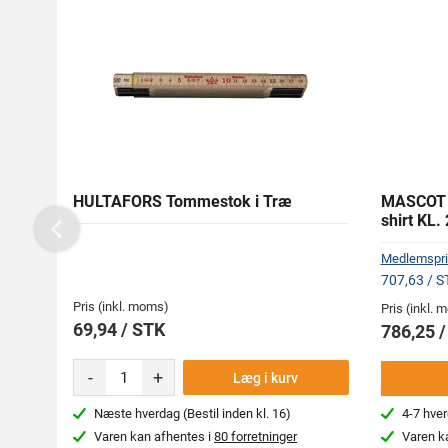
HULTAFORS Tommestok i Træ
MASCOT 1
shirt KL. 
Previous
Medlemspri
707,63 / S
Pris (inkl. moms)
Pris (inkl.
69,94 / STK
786,25 
-
+
Læg i kurv
Næste hverdag (Bestil inden kl. 16)
4-7 hve
Varen kan afhentes i
80 forretninger
Varen k