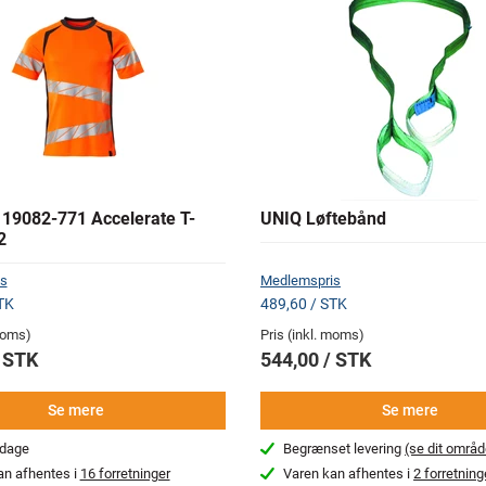
9082-771 Accelerate T-
UNIQ Løftebånd
2
s
Medlemspris
TK
489,60 / STK
 moms)
Pris (inkl. moms)
/ STK
544,00 / STK
Se mere
Se mere
rdage
Begrænset levering
(se dit områd
an afhentes i
16 forretninger
Varen kan afhentes i
2 forretning