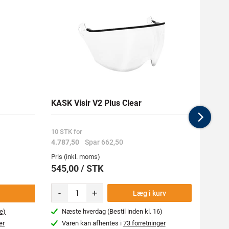
KASK Visir V2 Plus Clear
KASK 
Nex
10 STK for
10 STK
4.787,50
Spar 662,50
1.162
Pris (inkl. moms)
Pris (i
545,00 / STK
136,
-
+
-
Læg i kurv
e)
Næste hverdag (Bestil inden kl. 16)
Næs
er
Varen kan afhentes i
73 forretninger
Var