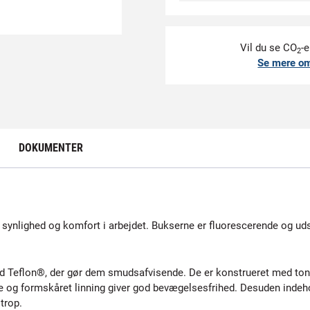
Vil du se CO
-e
2
Se mere o
DOKUMENTER
ynlighed og komfort i arbejdet. Bukserne er fluorescerende og udsty
ed Teflon®, der gør dem smudsafvisende. De er konstrueret med to
 og formskåret linning giver god bevægelsesfrihed. Desuden indeh
trop.