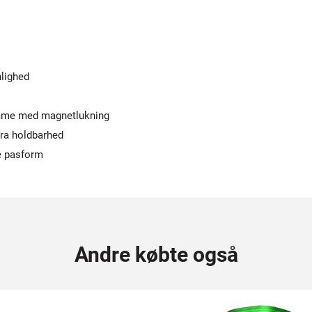
nlighed
lomme med magnetlukning
ra holdbarhed
e pasform
Andre købte også