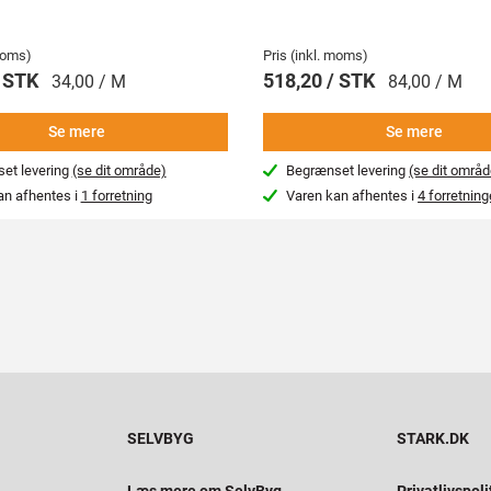
 moms)
Pris (inkl. moms)
/ STK
518,20 / STK
34,00 / M
84,00 / M
Se mere
Se mere
et levering
(se dit område)
Begrænset levering
(se dit områd
an afhentes i
1 forretning
Varen kan afhentes i
4 forretning
SELVBYG
STARK.DK