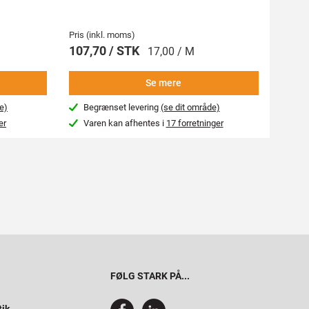
Pris (inkl. moms)
Pris (i
107,70 / STK
269,
17,00 / M
Se mere
e)
Begrænset levering
(se dit område)
Beg
er
Varen kan afhentes i
17 forretninger
Var
FØLG STARK PÅ...