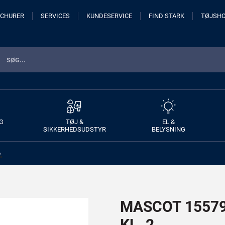
CHURER
SERVICES
KUNDESERVICE
FIND STARK
TØJSH
G
TØJ &
EL &
SIKKERHEDSUDSTYR
BELYSNING
>
MASCOT 15579-
KL. 2