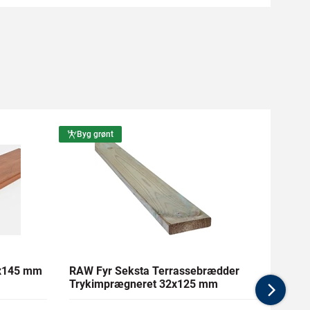
Byg grønt
Byg g
1x145 mm
RAW Fyr Seksta Terrassebrædder
Ther
Trykimprægneret 32x125 mm
mm Gl
Nex