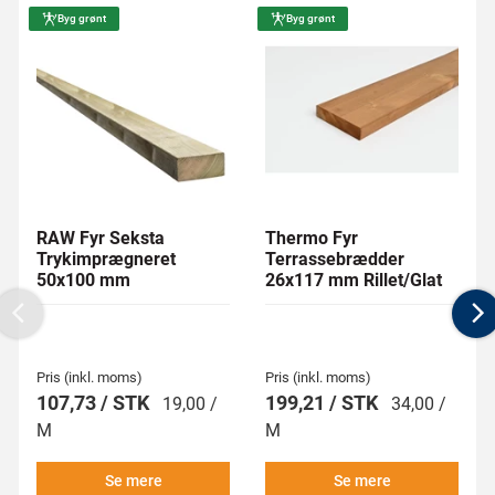
Byg grønt
Byg grønt
RAW Fyr Seksta
Thermo Fyr
Trykimprægneret
Terrassebrædder
50x100 mm
26x117 mm Rillet/Glat
Previous
N
Pris (inkl. moms)
Pris (inkl. moms)
107,73 / STK
199,21 / STK
19,00 /
34,00 /
M
M
Se mere
Se mere