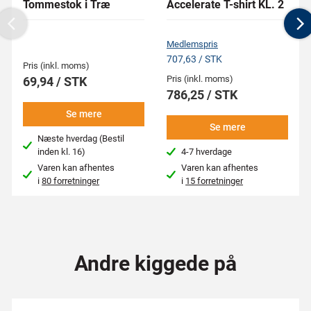
Tommestok i Træ
Accelerate T-shirt KL. 2
Previous
N
Medlemspris
707,63 / STK
Pris (inkl. moms)
Pris (inkl. moms)
69,94 / STK
786,25 / STK
Se mere
Se mere
Næste hverdag (Bestil
inden kl. 16)
4-7 hverdage
Varen kan afhentes
Varen kan afhentes
i
80 forretninger
i
15 forretninger
Andre kiggede på