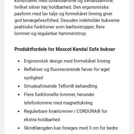
konstrueret med tonålssømme og trenålssømme,
hvilket sikrer høj holdbarhed. Den ergonomiske
pasform med lav talje og formskåret linning giver
god bevægelsesfrihed. Desuden indeholder bukserne
praktiske funktioner som bæltestropper, flere
lommer og regulerbar hammerstrop.
Produktfordele for Mascot Kendal Safe bukser
Ergonomisk design med formskåret linning
Reflekser og fluorescerende farver for øget
synlighed
Smudsafvisende Teflon® behandling
Flere funktionelle lommer, herunder
telefonlomme med magnetlukning
Regulerbare knælommer i CORDURA® for
ekstra holdbarhed
Skridtlængden kan forøges med 3 cm for bedre