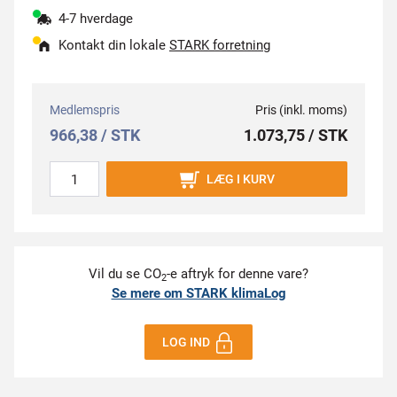
4-7 hverdage
Kontakt din lokale
STARK forretning
Medlemspris
Pris (inkl. moms)
966,38 / STK
1.073,75 / STK
LÆG I KURV
Vil du se CO
-e aftryk for denne vare?
2
Se mere om STARK klimaLog
LOG IND