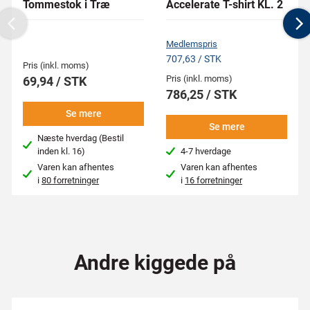
Tommestok i Træ
Accelerate T-shirt KL. 2
Previous
N
Medlemspris
707,63 / STK
Pris (inkl. moms)
Pris (inkl. moms)
69,94 / STK
786,25 / STK
Se mere
Se mere
Næste hverdag (Bestil
inden kl. 16)
4-7 hverdage
Varen kan afhentes
Varen kan afhentes
i
80 forretninger
i
16 forretninger
Andre kiggede på