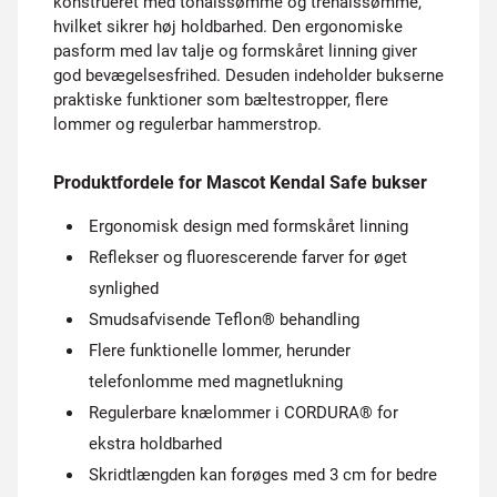
konstrueret med tonålssømme og trenålssømme,
hvilket sikrer høj holdbarhed. Den ergonomiske
pasform med lav talje og formskåret linning giver
god bevægelsesfrihed. Desuden indeholder bukserne
praktiske funktioner som bæltestropper, flere
lommer og regulerbar hammerstrop.
Produktfordele for Mascot Kendal Safe bukser
Ergonomisk design med formskåret linning
Reflekser og fluorescerende farver for øget
synlighed
Smudsafvisende Teflon® behandling
Flere funktionelle lommer, herunder
telefonlomme med magnetlukning
Regulerbare knælommer i CORDURA® for
ekstra holdbarhed
Skridtlængden kan forøges med 3 cm for bedre