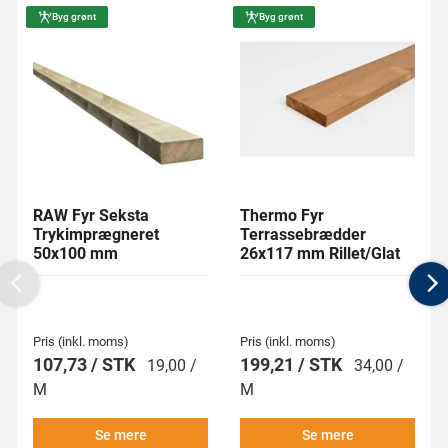
Byg grønt
Byg grønt
RAW Fyr Seksta
Thermo Fyr
Trykimprægneret
Terrassebrædder
50x100 mm
26x117 mm Rillet/Glat
Previous
N
Pris (inkl. moms)
Pris (inkl. moms)
107,73 / STK
199,21 / STK
19,00 /
34,00 /
M
M
Se mere
Se mere