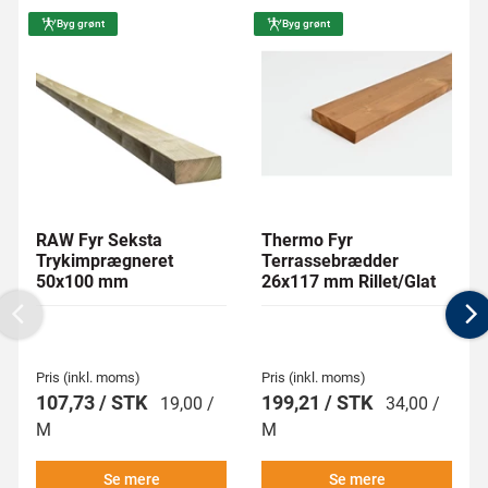
Byg grønt
Byg grønt
RAW Fyr Seksta
Thermo Fyr
Trykimprægneret
Terrassebrædder
50x100 mm
26x117 mm Rillet/Glat
Previous
N
Pris (inkl. moms)
Pris (inkl. moms)
107,73 / STK
199,21 / STK
19,00 /
34,00 /
M
M
Se mere
Se mere