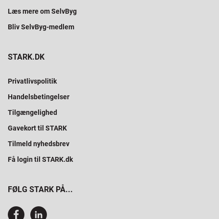
Læs mere om SelvByg
Bliv SelvByg-medlem
STARK.DK
Privatlivspolitik
Handelsbetingelser
Tilgængelighed
Gavekort til STARK
Tilmeld nyhedsbrev
Få login til STARK.dk
FØLG STARK PÅ...