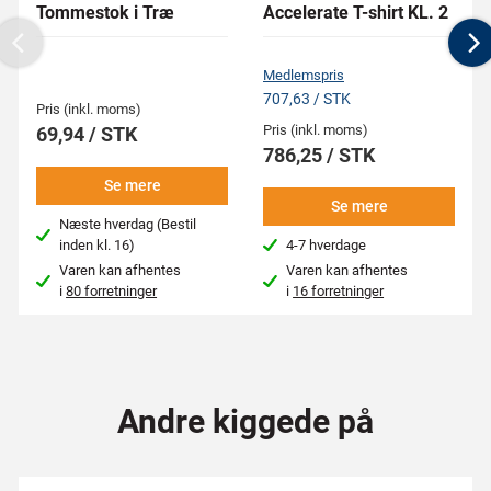
Tommestok i Træ
Accelerate T-shirt KL. 2
Previous
N
Medlemspris
707,63 / STK
Pris (inkl. moms)
Pris (inkl. moms)
69,94 / STK
786,25 / STK
Se mere
Se mere
Næste hverdag (Bestil
inden kl. 16)
4-7 hverdage
Varen kan afhentes
Varen kan afhentes
i
80 forretninger
i
16 forretninger
Andre kiggede på