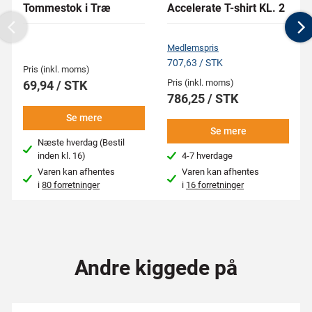
Tommestok i Træ
Accelerate T-shirt KL. 2
Previous
N
Medlemspris
707,63 / STK
Pris (inkl. moms)
Pris (inkl. moms)
69,94 / STK
786,25 / STK
Se mere
Se mere
Næste hverdag (Bestil
inden kl. 16)
4-7 hverdage
Varen kan afhentes
Varen kan afhentes
i
80 forretninger
i
16 forretninger
Andre kiggede på