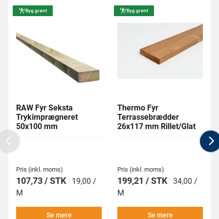
Byg grønt
Byg grønt
RAW Fyr Seksta
Thermo Fyr
Trykimprægneret
Terrassebrædder
50x100 mm
26x117 mm Rillet/Glat
Previous
N
Pris (inkl. moms)
Pris (inkl. moms)
107,73 / STK
199,21 / STK
19,00 /
34,00 /
M
M
Se mere
Se mere