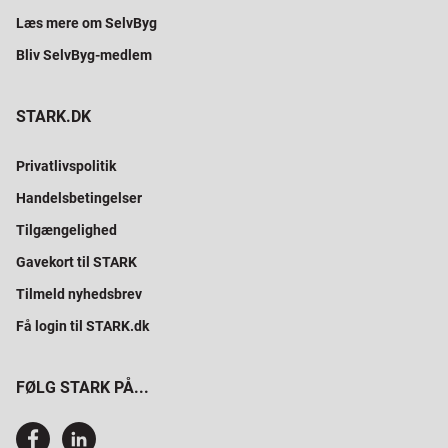
Læs mere om SelvByg
Bliv SelvByg-medlem
STARK.DK
Privatlivspolitik
Handelsbetingelser
Tilgængelighed
Gavekort til STARK
Tilmeld nyhedsbrev
Få login til STARK.dk
FØLG STARK PÅ...