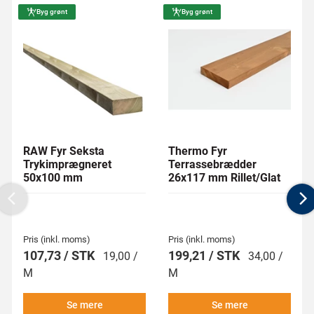
Byg grønt
Byg grønt
RAW Fyr Seksta
Thermo Fyr
Trykimprægneret
Terrassebrædder
50x100 mm
26x117 mm Rillet/Glat
Previous
N
Pris (inkl. moms)
Pris (inkl. moms)
107,73 / STK
199,21 / STK
19,00 /
34,00 /
M
M
Se mere
Se mere