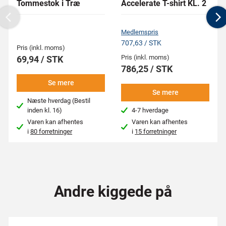
Tommestok i Træ
Accelerate T-shirt KL. 2
Previous
N
Medlemspris
707,63 / STK
Pris (inkl. moms)
Pris (inkl. moms)
69,94 / STK
786,25 / STK
Se mere
Se mere
Næste hverdag (Bestil
inden kl. 16)
4-7 hverdage
Varen kan afhentes
Varen kan afhentes
i
80 forretninger
i
15 forretninger
Andre kiggede på