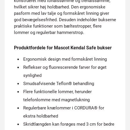
konstrueret med tonålssømme og trenålssømme,
hvilket sikrer høj holdbarhed. Den ergonomiske
pasform med lav talje og formskåret linning giver
god bevægelsesfrihed. Desuden indeholder bukserne
praktiske funktioner som bæltestropper, flere
lommer og regulerbar hammerstrop.
Produktfordele for Mascot Kendal Safe bukser
Ergonomisk design med formskåret linning
Reflekser og fluorescerende farver for øget
synlighed
Smudsafvisende Teflon® behandling
Flere funktionelle lommer, herunder
telefonlomme med magnetlukning
Regulerbare knælommer i CORDURA® for
ekstra holdbarhed
Skridtlængden kan forøges med 3 cm for bedre