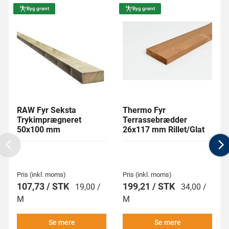
Byg grønt
Byg grønt
RAW Fyr Seksta
Thermo Fyr
Trykimprægneret
Terrassebrædder
50x100 mm
26x117 mm Rillet/Glat
Previous
N
Pris (inkl. moms)
Pris (inkl. moms)
107,73 / STK
199,21 / STK
19,00 /
34,00 /
M
M
Se mere
Se mere