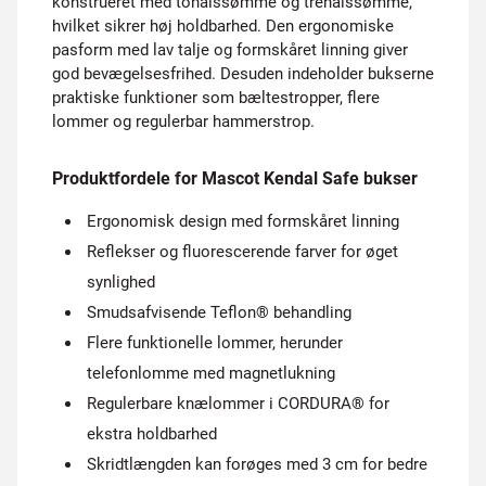
konstrueret med tonålssømme og trenålssømme,
hvilket sikrer høj holdbarhed. Den ergonomiske
pasform med lav talje og formskåret linning giver
god bevægelsesfrihed. Desuden indeholder bukserne
praktiske funktioner som bæltestropper, flere
lommer og regulerbar hammerstrop.
Produktfordele for Mascot Kendal Safe bukser
Ergonomisk design med formskåret linning
Reflekser og fluorescerende farver for øget
synlighed
Smudsafvisende Teflon® behandling
Flere funktionelle lommer, herunder
telefonlomme med magnetlukning
Regulerbare knælommer i CORDURA® for
ekstra holdbarhed
Skridtlængden kan forøges med 3 cm for bedre