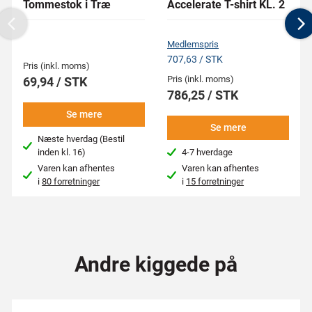
Tommestok i Træ
Accelerate T-shirt KL. 2
Previous
N
Medlemspris
707,63 / STK
Pris (inkl. moms)
Pris (inkl. moms)
69,94 / STK
786,25 / STK
Se mere
Se mere
Næste hverdag (Bestil
inden kl. 16)
4-7 hverdage
Varen kan afhentes
Varen kan afhentes
i
80 forretninger
i
15 forretninger
Andre kiggede på