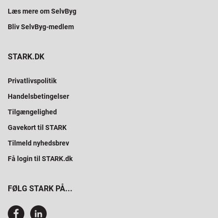
Læs mere om SelvByg
Bliv SelvByg-medlem
STARK.DK
Privatlivspolitik
Handelsbetingelser
Tilgængelighed
Gavekort til STARK
Tilmeld nyhedsbrev
Få login til STARK.dk
FØLG STARK PÅ...