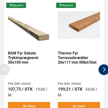
Byg grønt
Byg grønt
RAW Fyr Seksta
Thermo Fyr
Trykimprægneret
Terrassebrædder
50x100 mm
26x117 mm Rillet/Glat
Previous
N
Pris (inkl. moms)
Pris (inkl. moms)
107,73 / STK
199,21 / STK
19,00 /
34,00 /
M
M
Se mere
Se mere