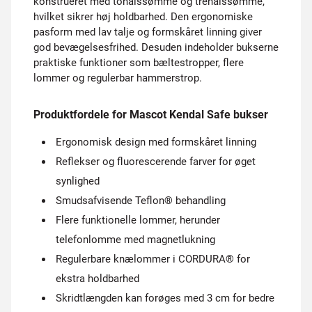
konstrueret med tonålssømme og trenålssømme,
hvilket sikrer høj holdbarhed. Den ergonomiske
pasform med lav talje og formskåret linning giver
god bevægelsesfrihed. Desuden indeholder bukserne
praktiske funktioner som bæltestropper, flere
lommer og regulerbar hammerstrop.
Produktfordele for Mascot Kendal Safe bukser
Ergonomisk design med formskåret linning
Reflekser og fluorescerende farver for øget
synlighed
Smudsafvisende Teflon® behandling
Flere funktionelle lommer, herunder
telefonlomme med magnetlukning
Regulerbare knælommer i CORDURA® for
ekstra holdbarhed
Skridtlængden kan forøges med 3 cm for bedre