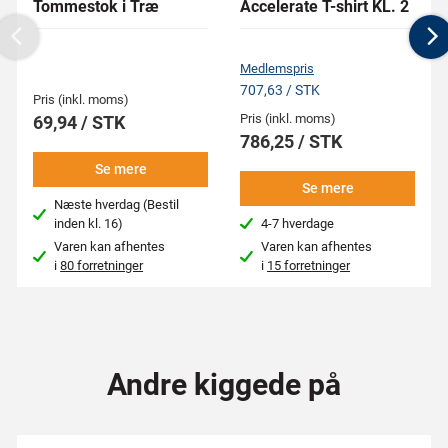
Tommestok i Træ
Accelerate T-shirt KL. 2
Previous
N
Medlemspris
707,63 / STK
Pris (inkl. moms)
Pris (inkl. moms)
69,94 / STK
786,25 / STK
Se mere
Se mere
Næste hverdag (Bestil
inden kl. 16)
4-7 hverdage
Varen kan afhentes
Varen kan afhentes
i
80 forretninger
i
15 forretninger
Andre kiggede på