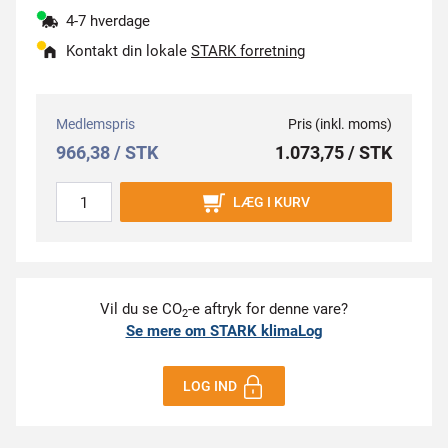
4-7 hverdage
Kontakt din lokale
STARK forretning
Medlemspris
Pris (inkl. moms)
966,38 / STK
1.073,75 / STK
LÆG I KURV
Vil du se CO
-e aftryk for denne vare?
2
Se mere om STARK klimaLog
LOG IND