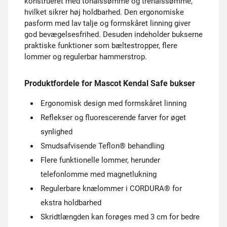
konstrueret med tonålssømme og trenålssømme,
hvilket sikrer høj holdbarhed. Den ergonomiske
pasform med lav talje og formskåret linning giver
god bevægelsesfrihed. Desuden indeholder bukserne
praktiske funktioner som bæltestropper, flere
lommer og regulerbar hammerstrop.
Produktfordele for Mascot Kendal Safe bukser
Ergonomisk design med formskåret linning
Reflekser og fluorescerende farver for øget
synlighed
Smudsafvisende Teflon® behandling
Flere funktionelle lommer, herunder
telefonlomme med magnetlukning
Regulerbare knælommer i CORDURA® for
ekstra holdbarhed
Skridtlængden kan forøges med 3 cm for bedre