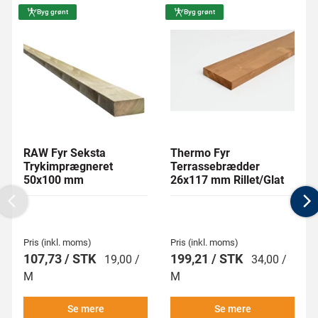
Byg grønt
Byg grønt
RAW Fyr Seksta
Thermo Fyr
Trykimprægneret
Terrassebrædder
50x100 mm
26x117 mm Rillet/Glat
Previous
N
Pris (inkl. moms)
Pris (inkl. moms)
107,73 / STK
199,21 / STK
19,00 /
34,00 /
M
M
Se mere
Se mere