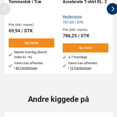
Tommestok i Træ
Accelerate T-shirt KL. 2
Previous
N
Medlemspris
707,63 / STK
Pris (inkl. moms)
Pris (inkl. moms)
69,94 / STK
786,25 / STK
Se mere
Se mere
Næste hverdag (Bestil
inden kl. 16)
4-7 hverdage
Varen kan afhentes
Varen kan afhentes
i
80 forretninger
i
16 forretninger
Andre kiggede på