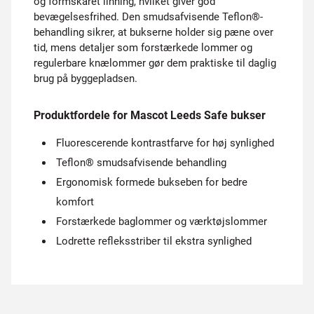
og formskåret linning, hvilket giver god
bevægelsesfrihed. Den smudsafvisende Teflon®-
behandling sikrer, at bukserne holder sig pæne over
tid, mens detaljer som forstærkede lommer og
regulerbare knælommer gør dem praktiske til daglig
brug på byggepladsen.
Produktfordele for Mascot Leeds Safe bukser
Fluorescerende kontrastfarve for høj synlighed
Teflon® smudsafvisende behandling
Ergonomisk formede bukseben for bedre
komfort
Forstærkede baglommer og værktøjslommer
Lodrette refleksstriber til ekstra synlighed