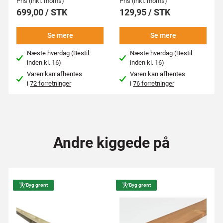
Pris (inkl. moms)
Pris (inkl. moms)
699,00 / STK
129,95 / STK
Se mere
Se mere
Næste hverdag (Bestil
Næste hverdag (Bestil
inden kl. 16)
inden kl. 16)
Varen kan afhentes
Varen kan afhentes
i
72 forretninger
i
76 forretninger
Andre kiggede på
Byg grønt
Byg grønt