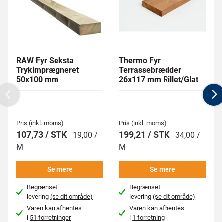
RAW Fyr Seksta
Thermo Fyr
Trykimprægneret
Terrassebrædder
50x100 mm
26x117 mm Rillet/Glat
Previous
N
Pris (inkl. moms)
Pris (inkl. moms)
107,73 / STK
199,21 / STK
19,00 /
34,00 /
M
M
Se mere
Se mere
Begrænset
Begrænset
levering
(se dit område)
levering
(se dit område)
Varen kan afhentes
Varen kan afhentes
i
51 forretninger
i
1 forretning