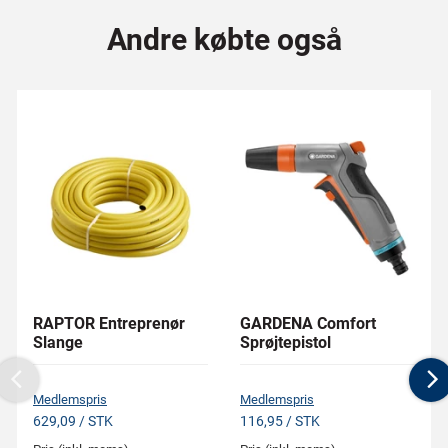
Andre købte også
RAPTOR Entreprenør
GARDENA Comfort
Slange
Sprøjtepistol
Previous
N
Medlemspris
Medlemspris
629,09 / STK
116,95 / STK