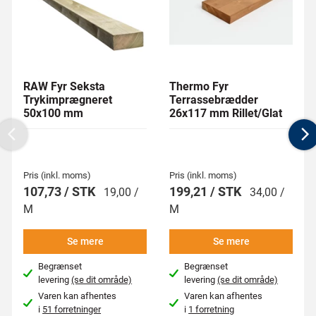
RAW Fyr Seksta
Thermo Fyr
Trykimprægneret
Terrassebrædder
50x100 mm
26x117 mm Rillet/Glat
Previous
N
Pris (inkl. moms)
Pris (inkl. moms)
107,73 / STK
199,21 / STK
19,00 /
34,00 /
M
M
Se mere
Se mere
Begrænset
Begrænset
levering
(se dit område)
levering
(se dit område)
Varen kan afhentes
Varen kan afhentes
i
51 forretninger
i
1 forretning