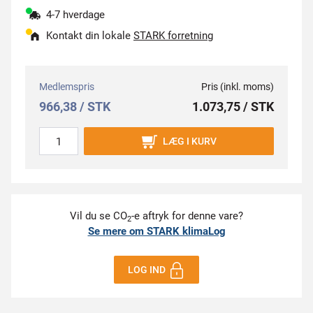
4-7 hverdage
Kontakt din lokale
STARK forretning
Medlemspris
Pris (inkl. moms)
966,38 / STK
1.073,75 / STK
LÆG I KURV
Vil du se CO
-e aftryk for denne vare?
2
Se mere om STARK klimaLog
LOG IND