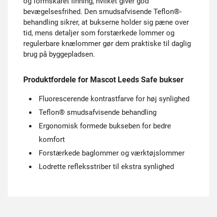
og formskåret linning, hvilket giver god
bevægelsesfrihed. Den smudsafvisende Teflon®-
behandling sikrer, at bukserne holder sig pæne over
tid, mens detaljer som forstærkede lommer og
regulerbare knælommer gør dem praktiske til daglig
brug på byggepladsen.
Produktfordele for Mascot Leeds Safe bukser
Fluorescerende kontrastfarve for høj synlighed
Teflon® smudsafvisende behandling
Ergonomisk formede bukseben for bedre
komfort
Forstærkede baglommer og værktøjslommer
Lodrette refleksstriber til ekstra synlighed