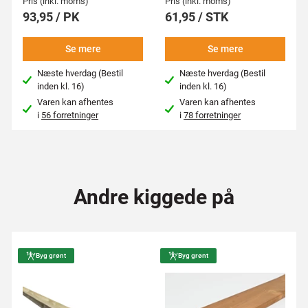
Pris (inkl. moms)
Pris (inkl. moms)
93,95 / PK
61,95 / STK
Se mere
Se mere
Næste hverdag (Bestil
Næste hverdag (Bestil
inden kl. 16)
inden kl. 16)
Varen kan afhentes
Varen kan afhentes
i
56 forretninger
i
78 forretninger
Andre kiggede på
Byg grønt
Byg grønt