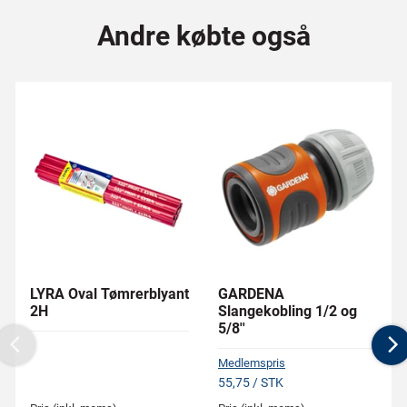
Andre købte også
LYRA Oval Tømrerblyant
GARDENA
2H
Slangekobling 1/2 og
5/8''
Previous
N
Medlemspris
55,75 / STK