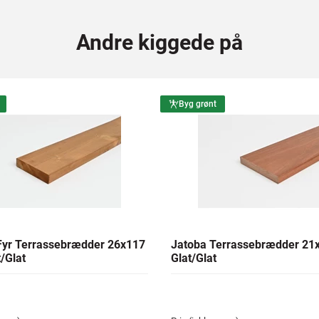
Andre kiggede på
Byg grønt
yr Terrassebrædder 26x117
Jatoba Terrassebrædder 2
/Glat
Glat/Glat