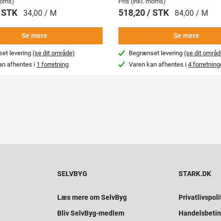
 moms)
Pris (inkl. moms)
/ STK
518,20 / STK
34,00 / M
84,00 / M
Se mere
Se mere
et levering
(se dit område)
Begrænset levering
(se dit områd
an afhentes i
1 forretning
Varen kan afhentes i
4 forretning
SELVBYG
STARK.DK
Læs mere om SelvByg
Privatlivspoli
Bliv SelvByg-medlem
Handelsbetin