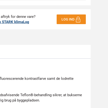
 aftryk for denne vare?
LOG IND
m STARK klimaLog
fluorescerende kontrastfarve samt de lodrette
dsafvisende Teflon®-behandling sikrer, at bukserne
ig brug på byggepladsen.