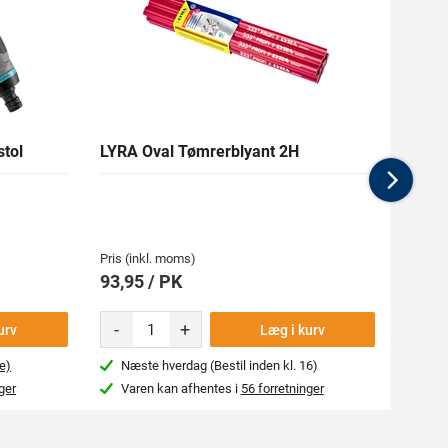
tol
LYRA Oval Tømrerblyant 2H
RAPT
Nex
Medlem
629,09
Pris (inkl. moms)
Pris (i
93,95 / PK
699,
-
+
urv
Læg i kurv
e)
Næste hverdag (Bestil inden kl. 16)
Næs
ger
Varen kan afhentes i
56 forretninger
Var