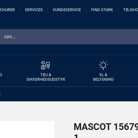
CHURER
SERVICES
KUNDESERVICE
FIND STARK
TØJSH
G
TØJ &
EL &
SIKKERHEDSUDSTYR
BELYSNING
>
MASCOT 15679-
1