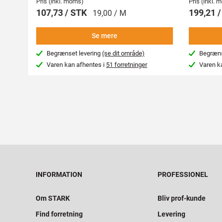
Pris (inkl. moms)
Pris (inkl.
107,73 / STK
199,21 
19,00 / M
Se mere
Begrænset levering
(se dit område)
Begræns
Varen kan afhentes i
51 forretninger
Varen k
INFORMATION
PROFESSIONEL
Om STARK
Bliv prof-kunde
Find forretning
Levering