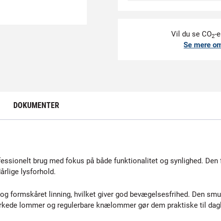
Vil du se CO
-e
2
Se mere o
DOKUMENTER
essionelt brug med fokus på både funktionalitet og synlighed. Den 
dårlige lysforhold.
g formskåret linning, hvilket giver god bevægelsesfrihed. Den smu
ærkede lommer og regulerbare knælommer gør dem praktiske til dagl