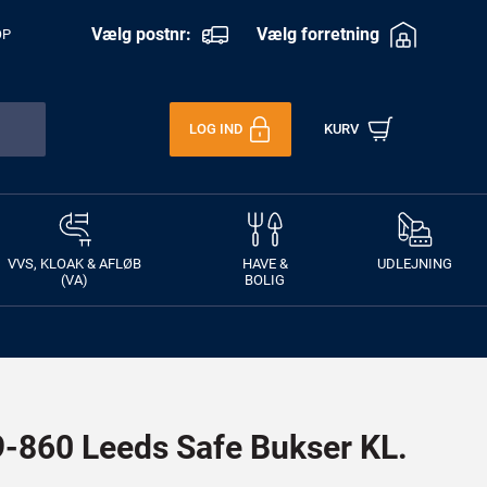
Vælg postnr:
Vælg forretning
OP
LOG IND
KURV
VVS, KLOAK & AFLØB
HAVE &
UDLEJNING
(VA)
BOLIG
860 Leeds Safe Bukser KL.