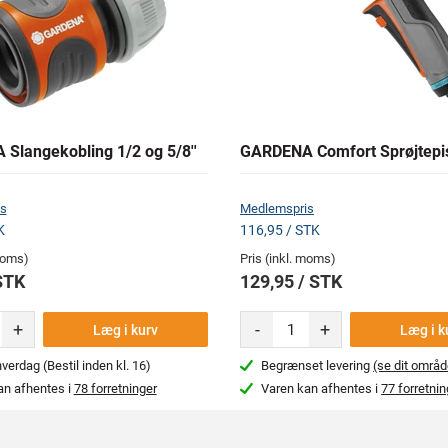
Slangekobling 1/2 og 5/8''
GARDENA Comfort Sprøjtepis
s
Medlemspris
K
116,95 / STK
 moms)
Pris (inkl. moms)
STK
129,95 / STK
+
-
+
Læg i kurv
Læg i k
erdag (Bestil inden kl. 16)
Begrænset levering
(se dit områd
an afhentes i
78 forretninger
Varen kan afhentes i
77 forretnin