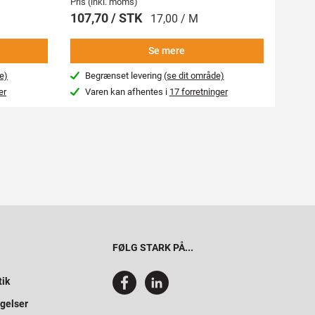
Pris (inkl. moms)
Pris (i
107,70 / STK
269,
17,00 / M
Se mere
e)
Begrænset levering
(se dit område)
Beg
er
Varen kan afhentes i
17 forretninger
Var
FØLG STARK PÅ...
tik
gelser