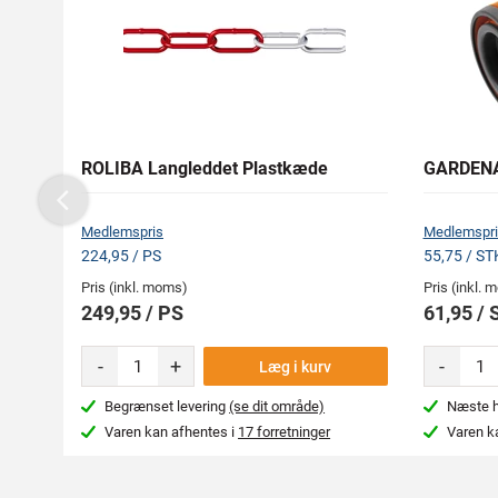
ROLIBA Langleddet Plastkæde
GARDENA 
Previous
Medlemspris
Medlemspri
224,95 / PS
55,75 / ST
Pris (inkl. moms)
Pris (inkl.
249,95 / PS
61,95 / 
-
+
-
Læg i kurv
Begrænset levering
(se dit område)
Næste hv
Varen kan afhentes i
17 forretninger
Varen k