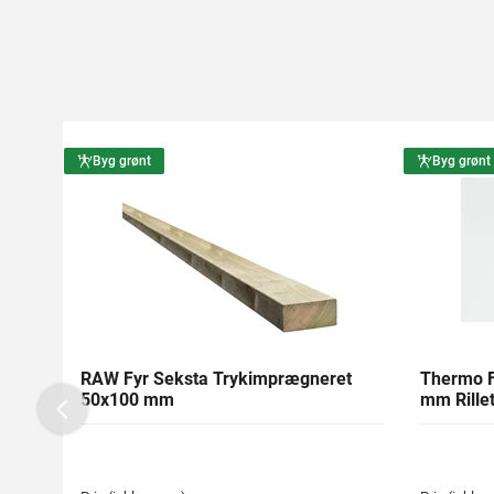
Byg grønt
Byg grønt
RAW Fyr Seksta Trykimprægneret
Thermo F
50x100 mm
mm Rillet
Previous