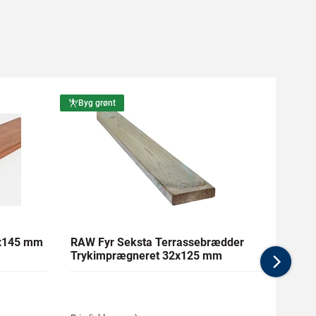
Byg grønt
Byg g
1x145 mm
RAW Fyr Seksta Terrassebrædder
Ther
Trykimprægneret 32x125 mm
mm Gl
Nex