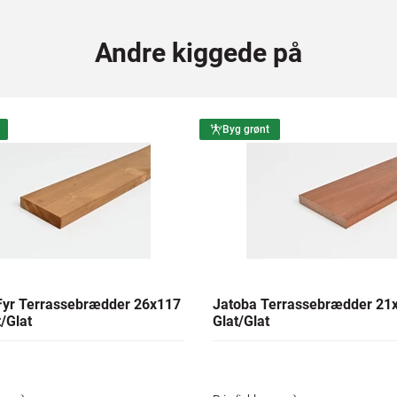
Andre kiggede på
Byg grønt
yr Terrassebrædder 26x117
Jatoba Terrassebrædder 2
/Glat
Glat/Glat