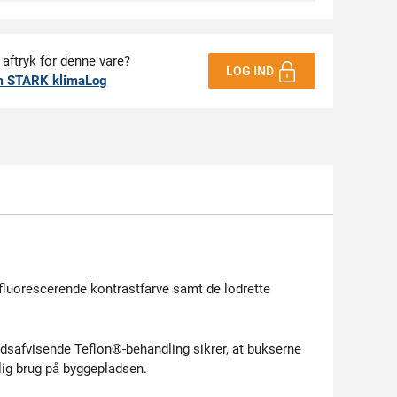
 aftryk for denne vare?
LOG IND
m STARK klimaLog
fluorescerende kontrastfarve samt de lodrette
dsafvisende Teflon®-behandling sikrer, at bukserne
ig brug på byggepladsen.