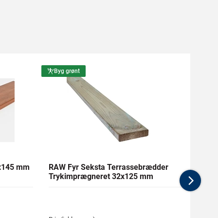
Byg grønt
Byg g
1x145 mm
RAW Fyr Seksta Terrassebrædder
Ther
Trykimprægneret 32x125 mm
mm Gl
Nex