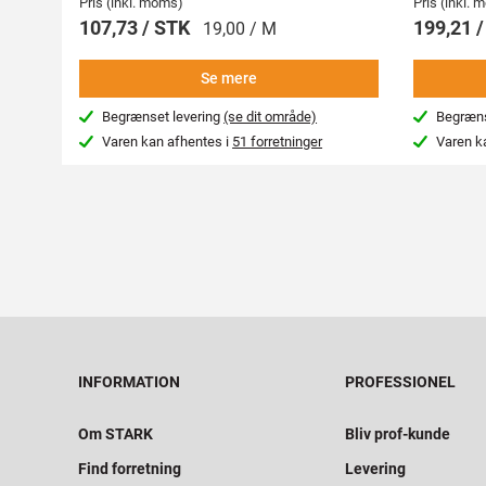
Pris (inkl. moms)
Pris (inkl.
107,73 / STK
199,21 
19,00 / M
Se mere
Begrænset levering
(se dit område)
Begræns
Varen kan afhentes i
51 forretninger
Varen k
INFORMATION
PROFESSIONEL
Om STARK
Bliv prof-kunde
Find forretning
Levering