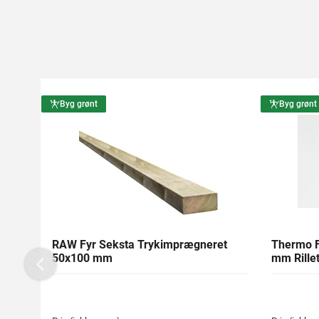
Byg grønt
Byg grønt
RAW Fyr Seksta Trykimprægneret
Thermo F
50x100 mm
mm Rillet
Previous