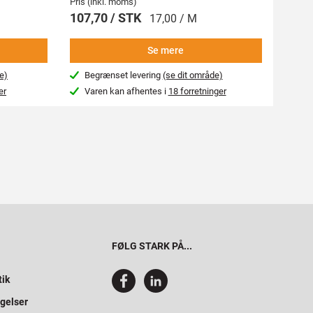
Pris (inkl. moms)
Pris (i
107,70 / STK
269,
17,00 / M
Se mere
e)
Begrænset levering
(se dit område)
Beg
er
Varen kan afhentes i
18 forretninger
Var
FØLG STARK PÅ...
tik
gelser