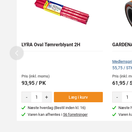
LYRA Oval Tømrerblyant 2H
GARDENA 
Previous
Medlemspri
55,75 / ST
Pris (inkl. moms)
Pris (inkl.
93,95 / PK
61,95 / 
-
+
-
Læg i kurv
Næste hverdag (Bestil inden kl. 16)
Næste hv
Varen kan afhentes i
56 forretninger
Varen k