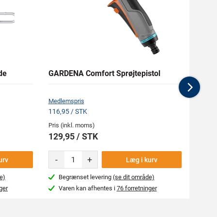
de
GARDENA Comfort Sprøjtepistol
RAPT
Nex
Medlemspris
Medlem
116,95 / STK
629,09
Pris (inkl. moms)
Pris (i
129,95 / STK
699,
-
+
urv
Læg i kurv
e)
Begrænset levering
(se dit område)
Næs
ger
Varen kan afhentes i
76 forretninger
Var