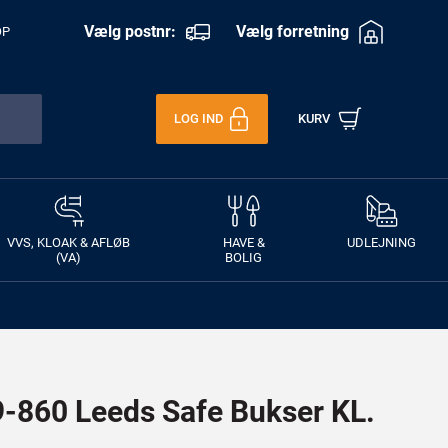
Vælg postnr:
Vælg forretning
OP
LOG IND
KURV
VVS, KLOAK & AFLØB
HAVE &
UDLEJNING
(VA)
BOLIG
860 Leeds Safe Bukser KL.