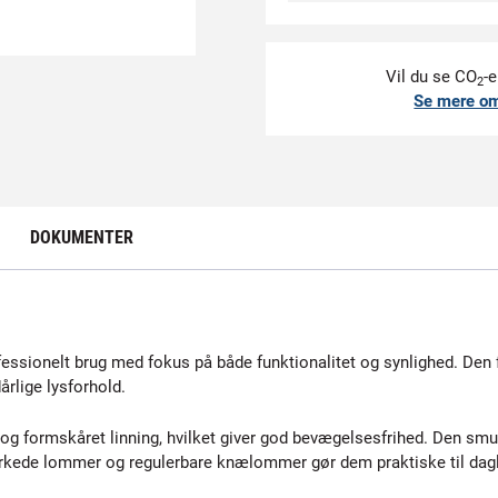
Vil du se CO
-e
2
Se mere o
DOKUMENTER
essionelt brug med fokus på både funktionalitet og synlighed. Den 
dårlige lysforhold.
g formskåret linning, hvilket giver god bevægelsesfrihed. Den smu
ærkede lommer og regulerbare knælommer gør dem praktiske til dagl