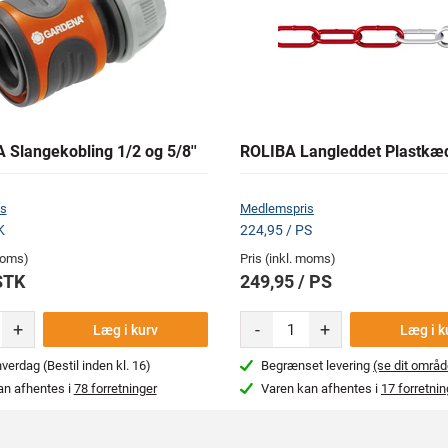
Slangekobling 1/2 og 5/8''
ROLIBA Langleddet Plastkæ
s
Medlemspris
K
224,95 / PS
 moms)
Pris (inkl. moms)
STK
249,95 / PS
+
-
+
Læg i kurv
Læg i k
erdag (Bestil inden kl. 16)
Begrænset levering
(se dit områd
an afhentes i
78 forretninger
Varen kan afhentes i
17 forretnin