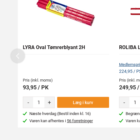
LYRA Oval Tømrerblyant 2H
ROLIBA L
Previous
Medlemspri
224,95 / P
Pris (inkl. moms)
Pris (inkl.
93,95 / PK
249,95 /
-
+
-
Læg i kurv
Næste hverdag (Bestil inden kl. 16)
Begræns
Varen kan afhentes i
56 forretninger
Varen k