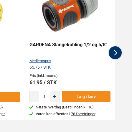
GARDENA Slangekobling 1/2 og 5/8''
GARDE
Nex
Medlemspris
Medlem
55,75 / STK
116,95
Pris (inkl. moms)
Pris (i
61,95 / STK
129,
-
+
-
Læg i kurv
6)
Næste hverdag (Bestil inden kl. 16)
Beg
ger
Varen kan afhentes i
78 forretninger
Var