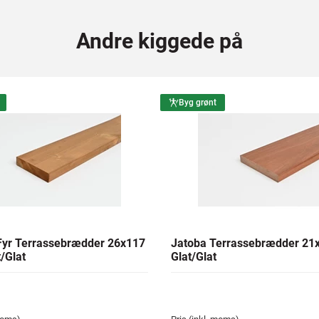
Andre kiggede på
Byg grønt
yr Terrassebrædder 26x117
Jatoba Terrassebrædder 2
/Glat
Glat/Glat