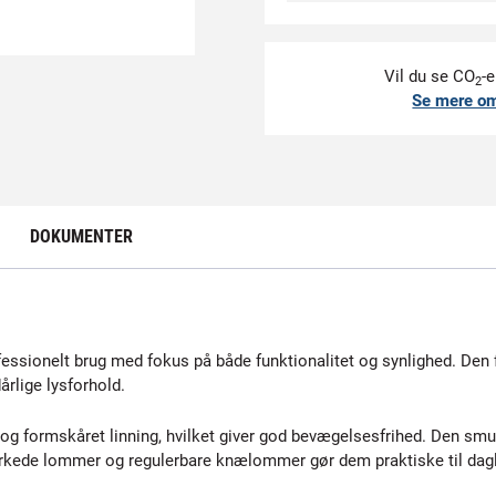
Vil du se CO
-e
2
Se mere o
DOKUMENTER
essionelt brug med fokus på både funktionalitet og synlighed. Den 
dårlige lysforhold.
g formskåret linning, hvilket giver god bevægelsesfrihed. Den smu
ærkede lommer og regulerbare knælommer gør dem praktiske til dagl