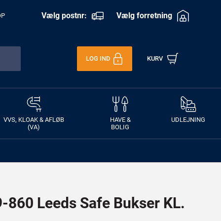
Vælg postnr:
Vælg forretning
OP
LOG IND
KURV
VVS, KLOAK & AFLØB
HAVE &
UDLEJNING
(VA)
BOLIG
860 Leeds Safe Bukser KL.