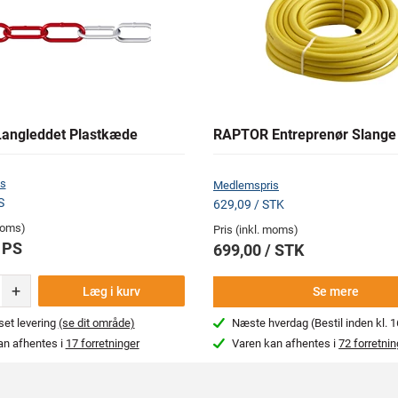
angleddet Plastkæde
RAPTOR Entreprenør Slange
s
Medlemspris
S
629,09 / STK
 moms)
Pris (inkl. moms)
 PS
699,00 / STK
+
Læg i kurv
Se mere
et levering
(se dit område)
Næste hverdag (Bestil inden kl. 1
an afhentes i
17 forretninger
Varen kan afhentes i
72 forretnin