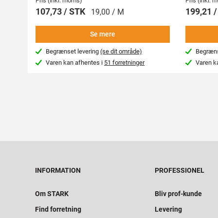
Pris (inkl. moms)
Pris (inkl.
107,73 / STK
199,21 
19,00 / M
Se mere
Begrænset levering
(se dit område)
Begræns
Varen kan afhentes i
51 forretninger
Varen k
INFORMATION
PROFESSIONEL
Om STARK
Bliv prof-kunde
Find forretning
Levering