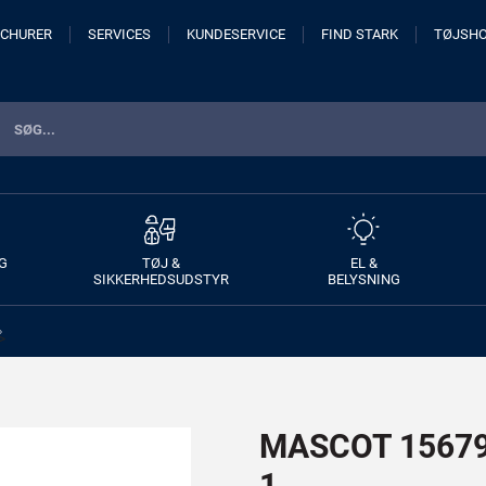
CHURER
SERVICES
KUNDESERVICE
FIND STARK
TØJSH
G
TØJ &
EL &
SIKKERHEDSUDSTYR
BELYSNING
>
MASCOT 15679-
1