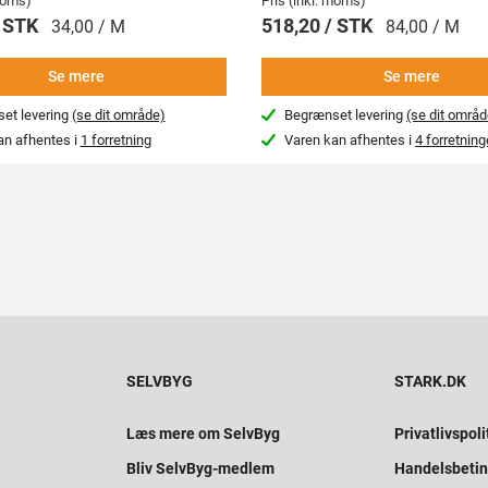
 moms)
Pris (inkl. moms)
/ STK
518,20 / STK
34,00 / M
84,00 / M
Se mere
Se mere
et levering
(se dit område)
Begrænset levering
(se dit områd
an afhentes i
1 forretning
Varen kan afhentes i
4 forretning
SELVBYG
STARK.DK
Læs mere om SelvByg
Privatlivspoli
Bliv SelvByg-medlem
Handelsbetin