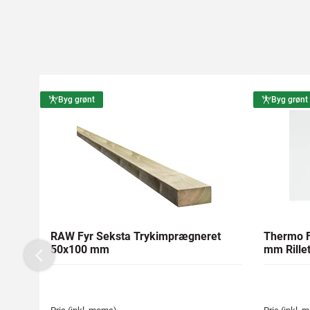
Byg grønt
Byg grønt
RAW Fyr Seksta Trykimprægneret
Thermo F
50x100 mm
mm Rillet
Previous