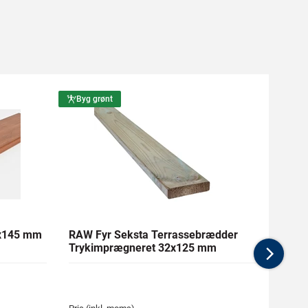
Byg grønt
Byg g
1x145 mm
RAW Fyr Seksta Terrassebrædder
Ther
Trykimprægneret 32x125 mm
mm Gl
Nex