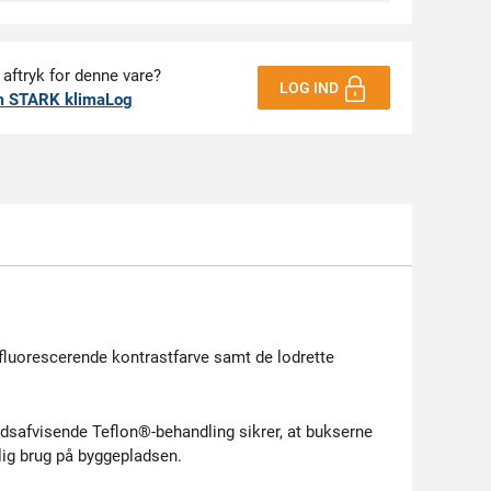
 aftryk for denne vare?
LOG IND
m STARK klimaLog
fluorescerende kontrastfarve samt de lodrette
dsafvisende Teflon®-behandling sikrer, at bukserne
ig brug på byggepladsen.