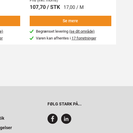
Pris (inkl. moms)
Pris (i
107,70 / STK
269,
17,00 / M
Se mere
e)
Begrænset levering
(se dit område)
Beg
er
Varen kan afhentes i
17 forretninger
Var
FØLG STARK PÅ...
tik
gelser