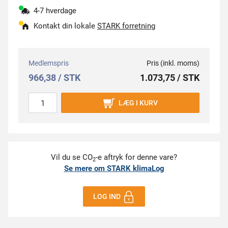
4-7 hverdage
Kontakt din lokale
STARK forretning
Medlemspris
Pris (inkl. moms)
966,38 / STK
1.073,75 / STK
LÆG I KURV
Vil du se CO
-e aftryk for denne vare?
2
Se mere om STARK klimaLog
LOG IND