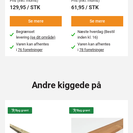
Pris (inkl. moms)
Pris (inkl. moms)
129,95 / STK
61,95 / STK
Se mere
Se mere
Begrænset
Næste hverdag (Bestil
levering
(se dit område)
inden kl. 16)
Varen kan afhentes
Varen kan afhentes
i
76 forretninger
i
78 forretninger
Andre kiggede på
Byg grønt
Byg grønt