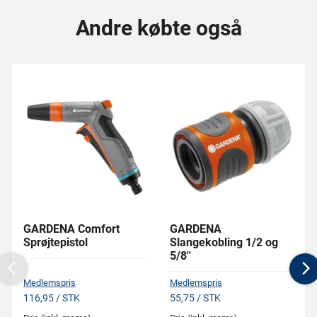
Andre købte også
GARDENA Comfort
GARDENA
Sprøjtepistol
Slangekobling 1/2 og
5/8''
Previous
N
Medlemspris
Medlemspris
116,95 / STK
55,75 / STK