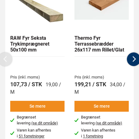
RAW Fyr Seksta
Thermo Fyr
Trykimprægneret
Terrassebrædder
50x100 mm
26x117 mm Rillet/Glat
Previous
N
Pris (inkl. moms)
Pris (inkl. moms)
107,73 / STK
199,21 / STK
19,00 /
34,00 /
M
M
Se mere
Se mere
Begrænset
Begrænset
levering
(se dit område)
levering
(se dit område)
Varen kan afhentes
Varen kan afhentes
i
51 forretninger
i
1 forretning