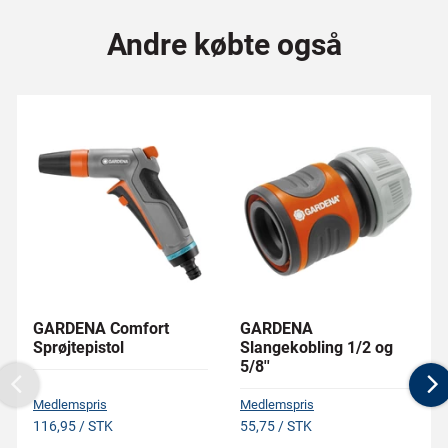
Andre købte også
GARDENA Comfort
GARDENA
Sprøjtepistol
Slangekobling 1/2 og
5/8''
Previous
N
Medlemspris
Medlemspris
116,95 / STK
55,75 / STK