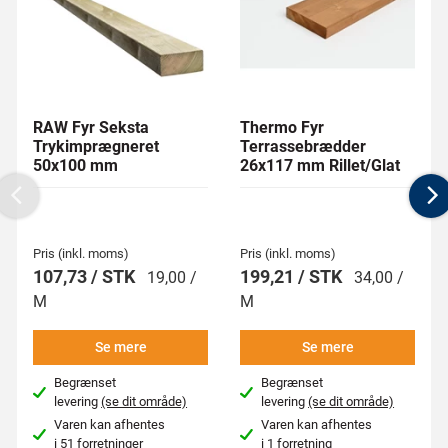
RAW Fyr Seksta
Thermo Fyr
Trykimprægneret
Terrassebrædder
50x100 mm
26x117 mm Rillet/Glat
Previous
N
Pris (inkl. moms)
Pris (inkl. moms)
107,73 / STK
199,21 / STK
19,00 /
34,00 /
M
M
Se mere
Se mere
Begrænset
Begrænset
levering
(se dit område)
levering
(se dit område)
Varen kan afhentes
Varen kan afhentes
i
51 forretninger
i
1 forretning