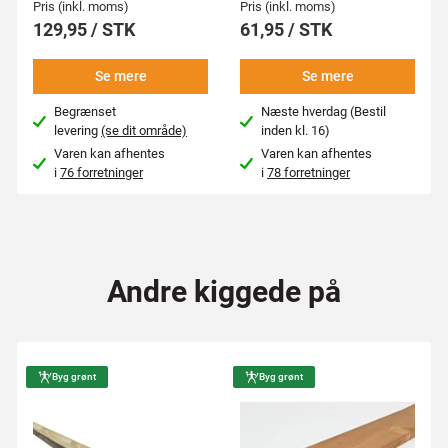
Pris (inkl. moms)
Pris (inkl. moms)
129,95 / STK
61,95 / STK
Se mere
Se mere
Begrænset
Næste hverdag (Bestil
levering
(se dit område)
inden kl. 16)
Varen kan afhentes
Varen kan afhentes
i
76 forretninger
i
78 forretninger
Andre kiggede på
Byg grønt
Byg grønt