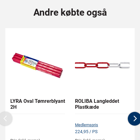
Andre købte også
LYRA Oval Tømrerblyant
ROLIBA Langleddet
2H
Plastkæde
Previous
N
Medlemspris
224,95 / PS