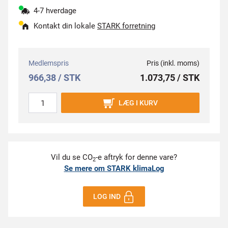
4-7 hverdage
Kontakt din lokale
STARK forretning
Medlemspris
Pris (inkl. moms)
966,38 / STK
1.073,75 / STK
LÆG I KURV
Vil du se CO
-e aftryk for denne vare?
2
Se mere om STARK klimaLog
LOG IND