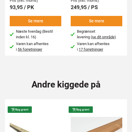
Pris (inkl. moms)
Pris (inkl. moms)
93,95 / PK
249,95 / PS
Se mere
Se mere
Næste hverdag (Bestil
Begrænset
inden kl. 16)
levering
(se dit område)
Varen kan afhentes
Varen kan afhentes
i
56 forretninger
i
17 forretninger
Andre kiggede på
Byg grønt
Byg grønt