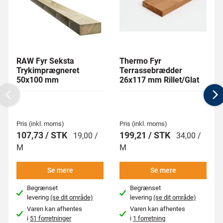
RAW Fyr Seksta
Thermo Fyr
Trykimprægneret
Terrassebrædder
50x100 mm
26x117 mm Rillet/Glat
Previous
N
Pris (inkl. moms)
Pris (inkl. moms)
107,73 / STK
199,21 / STK
19,00 /
34,00 /
M
M
Se mere
Se mere
Begrænset
Begrænset
levering
(se dit område)
levering
(se dit område)
Varen kan afhentes
Varen kan afhentes
i
51 forretninger
i
1 forretning