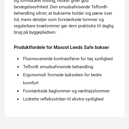
og formskåret linning, hvilket giver god
bevægelsesfrihed. Den smudsafvisende Teflon®-
behandling sikrer, at bukserne holder sig pæne over
tid, mens detaljer som forstærkede lommer og
regulerbare knælommer gør dem praktiske til daglig
brug på byggepladsen.
Produktfordele for Mascot Leeds Safe bukser
Fluorescerende kontrastfarve for høj synlighed
Teflon® smudsafvisende behandling
Ergonomisk formede bukseben for bedre
komfort
Forstærkede baglommer og værktøjslommer
Lodrette refleksstriber til ekstra synlighed