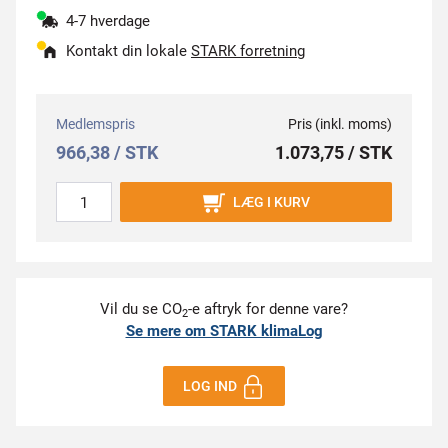
4-7 hverdage
Kontakt din lokale
STARK forretning
Medlemspris
Pris (inkl. moms)
966,38 / STK
1.073,75 / STK
LÆG I KURV
Vil du se CO
-e aftryk for denne vare?
2
Se mere om STARK klimaLog
LOG IND