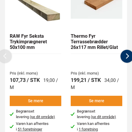
RAW Fyr Seksta
Thermo Fyr
Trykimprægneret
Terrassebrædder
50x100 mm
26x117 mm Rillet/Glat
Previous
N
Pris (inkl. moms)
Pris (inkl. moms)
107,73 / STK
199,21 / STK
19,00 /
34,00 /
M
M
Se mere
Se mere
Begrænset
Begrænset
levering
(se dit område)
levering
(se dit område)
Varen kan afhentes
Varen kan afhentes
i
51 forretninger
i
1 forretning