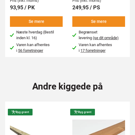
Pris (inkl. moms)
Pris (inkl. moms)
93,95 / PK
249,95 / PS
Se mere
Se mere
Næste hverdag (Bestil
Begrænset
inden kl. 16)
levering
(se dit område)
Varen kan afhentes
Varen kan afhentes
i
56 forretninger
i
17 forretninger
Andre kiggede på
Byg grønt
Byg grønt