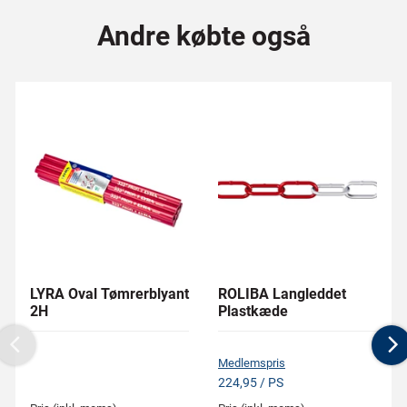
Andre købte også
LYRA Oval Tømrerblyant
ROLIBA Langleddet
2H
Plastkæde
Previous
N
Medlemspris
224,95 / PS