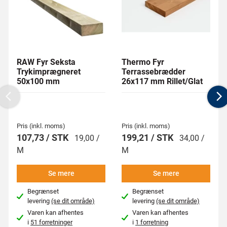
RAW Fyr Seksta
Thermo Fyr
Trykimprægneret
Terrassebrædder
50x100 mm
26x117 mm Rillet/Glat
Previous
N
Pris (inkl. moms)
Pris (inkl. moms)
107,73 / STK
199,21 / STK
19,00 /
34,00 /
M
M
Se mere
Se mere
Begrænset
Begrænset
levering
(se dit område)
levering
(se dit område)
Varen kan afhentes
Varen kan afhentes
i
51 forretninger
i
1 forretning