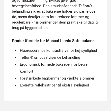
og formskåret linning, hvilket giver god
bevægelsesfrihed. Den smudsafvisende Teflon®-
behandling sikrer, at bukserne holder sig pæne over
tid, mens detaljer som forstærkede lommer og
regulerbare knælommer gør dem praktiske til daglig
brug på byggepladsen.
Produktfordele for Mascot Leeds Safe bukser
Fluorescerende kontrastfarve for høj synlighed
Teflon® smudsafvisende behandling
Ergonomisk formede bukseben for bedre
komfort
Forstærkede baglommer og værktøjslommer
Lodrette refleksstriber til ekstra synlighed