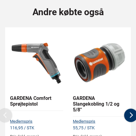
Andre købte også
GARDENA Comfort
GARDENA
Sprøjtepistol
Slangekobling 1/2 og
5/8''
Previous
N
Medlemspris
Medlemspris
116,95 / STK
55,75 / STK