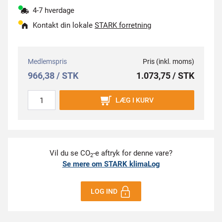
4-7 hverdage
Kontakt din lokale
STARK forretning
Medlemspris
Pris (inkl. moms)
966,38 / STK
1.073,75 / STK
LÆG I KURV
Vil du se CO
-e aftryk for denne vare?
2
Se mere om STARK klimaLog
LOG IND