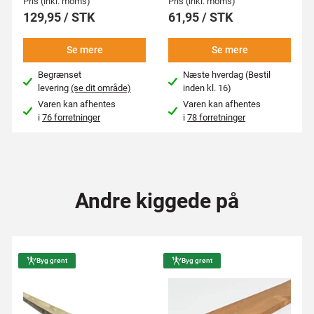
Pris (inkl. moms)
Pris (inkl. moms)
129,95 / STK
61,95 / STK
Se mere
Se mere
Begrænset
Næste hverdag (Bestil
levering
(se dit område)
inden kl. 16)
Varen kan afhentes
Varen kan afhentes
i
76 forretninger
i
78 forretninger
Andre kiggede på
Byg grønt
Byg grønt