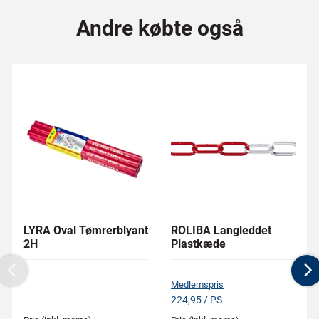
Andre købte også
LYRA Oval Tømrerblyant
ROLIBA Langleddet
2H
Plastkæde
Previous
N
Medlemspris
224,95 / PS