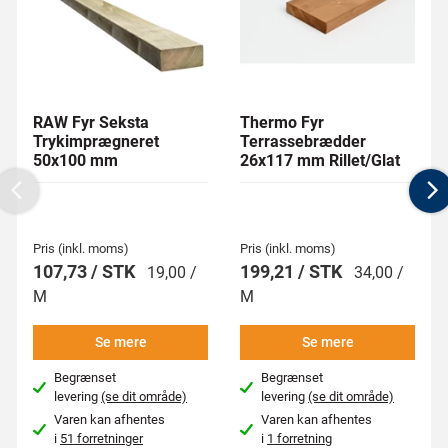
RAW Fyr Seksta
Thermo Fyr
Trykimprægneret
Terrassebrædder
50x100 mm
26x117 mm Rillet/Glat
Previous
N
Pris (inkl. moms)
Pris (inkl. moms)
107,73 / STK
199,21 / STK
19,00 /
34,00 /
M
M
Se mere
Se mere
Begrænset
Begrænset
levering
(se dit område)
levering
(se dit område)
Varen kan afhentes
Varen kan afhentes
i
51 forretninger
i
1 forretning