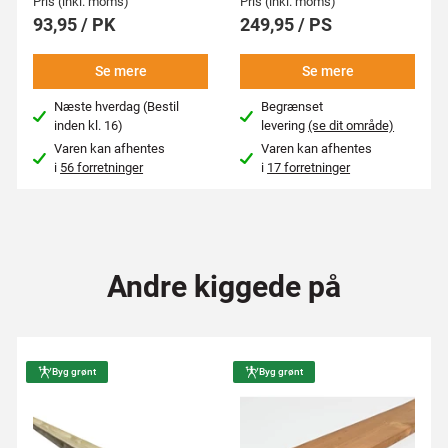
Pris (inkl. moms)
Pris (inkl. moms)
93,95 / PK
249,95 / PS
Se mere
Se mere
Næste hverdag (Bestil
Begrænset
inden kl. 16)
levering
(se dit område)
Varen kan afhentes
Varen kan afhentes
i
56 forretninger
i
17 forretninger
Andre kiggede på
Byg grønt
Byg grønt