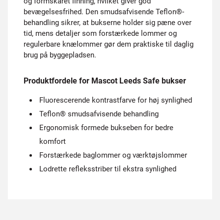
og formskåret linning, hvilket giver god
bevægelsesfrihed. Den smudsafvisende Teflon®-
behandling sikrer, at bukserne holder sig pæne over
tid, mens detaljer som forstærkede lommer og
regulerbare knælommer gør dem praktiske til daglig
brug på byggepladsen.
Produktfordele for Mascot Leeds Safe bukser
Fluorescerende kontrastfarve for høj synlighed
Teflon® smudsafvisende behandling
Ergonomisk formede bukseben for bedre
komfort
Forstærkede baglommer og værktøjslommer
Lodrette refleksstriber til ekstra synlighed