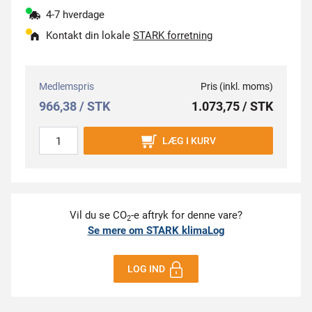
4-7 hverdage
Kontakt din lokale
STARK forretning
Medlemspris
Pris (inkl. moms)
966,38 / STK
1.073,75 / STK
LÆG I KURV
Vil du se CO
-e aftryk for denne vare?
2
Se mere om STARK klimaLog
LOG IND