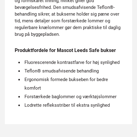
og formskåret linning, hvilket giver god
bevægelsesfrihed. Den smudsafvisende Teflon®-
behandling sikrer, at bukserne holder sig pæne over
tid, mens detaljer som forstærkede lommer og
regulerbare knælommer gør dem praktiske til daglig
brug på byggepladsen.
Produktfordele for Mascot Leeds Safe bukser
Fluorescerende kontrastfarve for høj synlighed
Teflon® smudsafvisende behandling
Ergonomisk formede bukseben for bedre
komfort
Forstærkede baglommer og værktøjslommer
Lodrette refleksstriber til ekstra synlighed