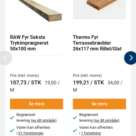
RAW Fyr Seksta
Thermo Fyr
Trykimprægneret
Terrassebrædder
50x100 mm
26x117 mm Rillet/Glat
Previous
N
Pris (inkl. moms)
Pris (inkl. moms)
107,73 / STK
199,21 / STK
19,00 /
34,00 /
M
M
Se mere
Se mere
Begrænset
Begrænset
levering
(se dit område)
levering
(se dit område)
Varen kan afhentes
Varen kan afhentes
i
51 forretninger
i
1 forretning