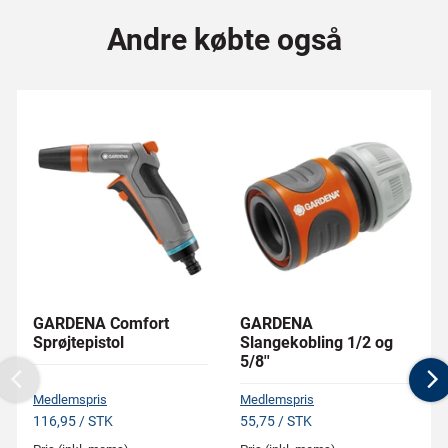
Andre købte også
GARDENA Comfort
GARDENA
Sprøjtepistol
Slangekobling 1/2 og
5/8''
Previous
N
Medlemspris
Medlemspris
116,95 / STK
55,75 / STK