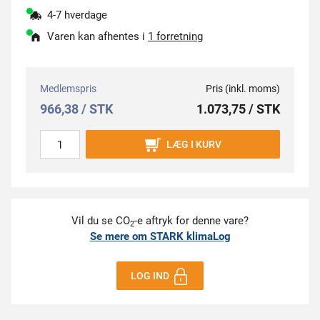
4-7 hverdage
Varen kan afhentes i
1 forretning
Medlemspris
Pris (inkl. moms)
966,38 / STK
1.073,75 / STK
LÆG I KURV
Vil du se CO
-e aftryk for denne vare?
2
Se mere om STARK klimaLog
LOG IND