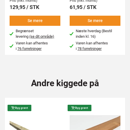
Pris (inkl. moms)
Pris (inkl. moms)
129,95 / STK
61,95 / STK
Se mere
Se mere
Begrænset
Næste hverdag (Bestil
levering
(se dit område)
inden kl. 16)
Varen kan afhentes
Varen kan afhentes
i
76 forretninger
i
78 forretninger
Andre kiggede på
Byg grønt
Byg grønt