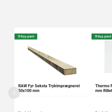
Byg grønt
Byg grønt
RAW Fyr Seksta Trykimprægneret
Thermo F
50x100 mm
mm Rillet
Previous