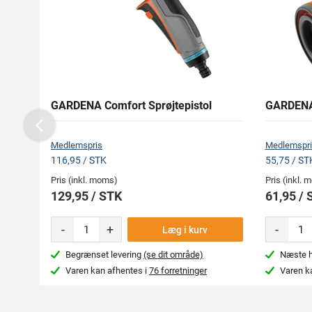
GARDENA Comfort Sprøjtepistol
GARDENA 
Previous
Medlemspris
Medlemspri
116,95 / STK
55,75 / ST
Pris (inkl. moms)
Pris (inkl.
129,95 / STK
61,95 / 
-
+
-
Læg i kurv
Begrænset levering
(se dit område)
Næste hv
Varen kan afhentes i
76 forretninger
Varen k