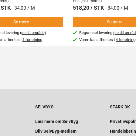
 moms)
Pris (inkl. moms)
/ STK
518,20 / STK
34,00 / M
84,00 / M
Se mere
Se mere
et levering
(se dit område)
Begrænset levering
(se dit områd
an afhentes i
1 forretning
Varen kan afhentes i
4 forretning
SELVBYG
STARK.DK
Læs mere om SelvByg
Privatlivspoli
Bliv SelvByg-medlem
Handelsbetin