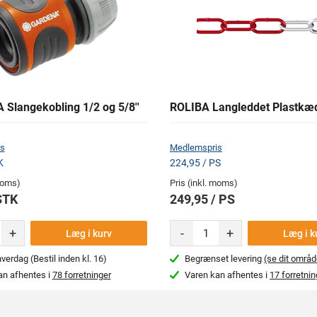
Slangekobling 1/2 og 5/8''
ROLIBA Langleddet Plastkæ
s
Medlemspris
K
224,95 / PS
 moms)
Pris (inkl. moms)
STK
249,95 / PS
+
-
+
Læg i kurv
Læg i k
erdag (Bestil inden kl. 16)
Begrænset levering
(se dit områd
an afhentes i
78 forretninger
Varen kan afhentes i
17 forretnin