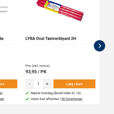
de
LYRA Oval Tømrerblyant 2H
RAPT
Nex
Medlem
629,09
Pris (inkl. moms)
Pris (i
93,95 / PK
699,
-
+
urv
Læg i kurv
e)
Næste hverdag (Bestil inden kl. 16)
Næs
ger
Varen kan afhentes i
56 forretninger
Var