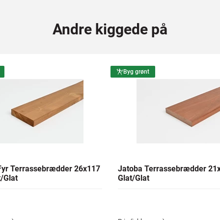
Andre kiggede på
Byg grønt
yr Terrassebrædder 26x117
Jatoba Terrassebrædder 2
/Glat
Glat/Glat