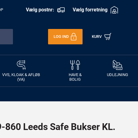
Vælg postnr:
Vælg forretning
OP
LOG IND
KURV
VVS, KLOAK & AFLØB
HAVE &
UDLEJNING
(VA)
BOLIG
860 Leeds Safe Bukser KL.