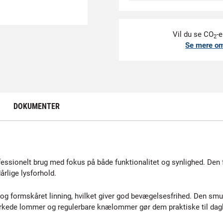
Vil du se CO
-e
2
Se mere o
DOKUMENTER
essionelt brug med fokus på både funktionalitet og synlighed. Den 
dårlige lysforhold.
g formskåret linning, hvilket giver god bevægelsesfrihed. Den smu
ærkede lommer og regulerbare knælommer gør dem praktiske til dagl