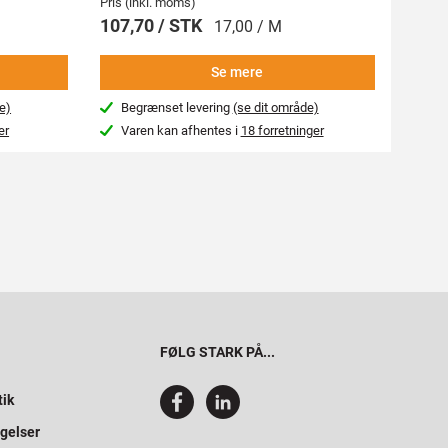
Pris (inkl. moms)
Pris (i
107,70 / STK
269,
17,00 / M
Se mere
e)
Begrænset levering
(se dit område)
Beg
er
Varen kan afhentes i
18 forretninger
Var
FØLG STARK PÅ...
tik
gelser