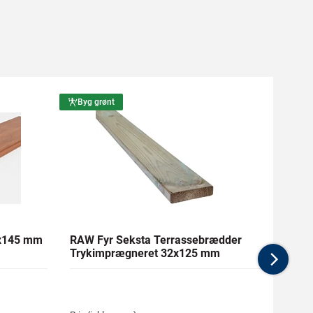
Byg grønt
Byg g
1x145 mm
RAW Fyr Seksta Terrassebrædder
Ther
Trykimprægneret 32x125 mm
mm Gl
Nex