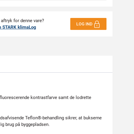
 aftryk for denne vare?
LOG IND
m STARK klimaLog
fluorescerende kontrastfarve samt de lodrette
dsafvisende Teflon®-behandling sikrer, at bukserne
ig brug på byggepladsen.