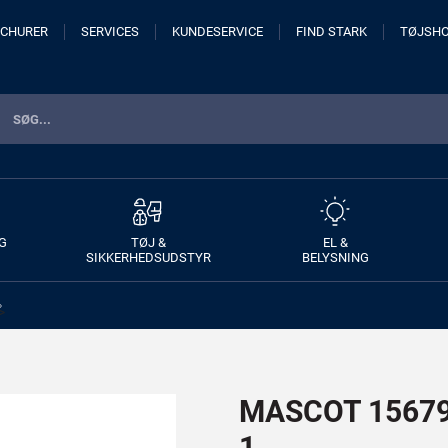
CHURER
SERVICES
KUNDESERVICE
FIND STARK
TØJSH
G
TØJ &
EL &
SIKKERHEDSUDSTYR
BELYSNING
>
MASCOT 15679-
1