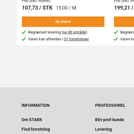
Pris (inkl. moms)
Pris (inkl.
107,73 / STK
199,21 
19,00 / M
Se mere
Begrænset levering
(se dit område)
Begræns
Varen kan afhentes i
51 forretninger
Varen k
INFORMATION
PROFESSIONEL
Om STARK
Bliv prof-kunde
Find forretning
Levering