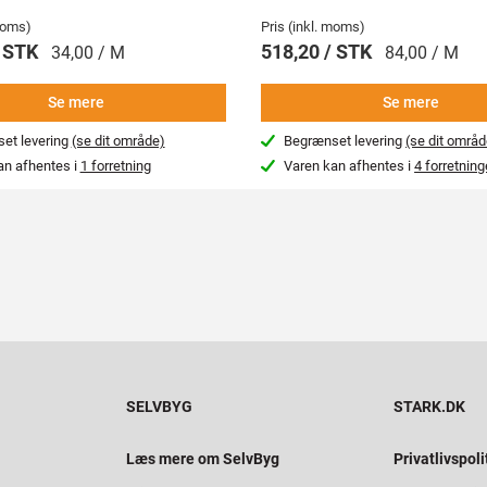
 moms)
Pris (inkl. moms)
/ STK
518,20 / STK
34,00 / M
84,00 / M
Se mere
Se mere
et levering
(se dit område)
Begrænset levering
(se dit områd
an afhentes i
1 forretning
Varen kan afhentes i
4 forretning
SELVBYG
STARK.DK
Læs mere om SelvByg
Privatlivspoli