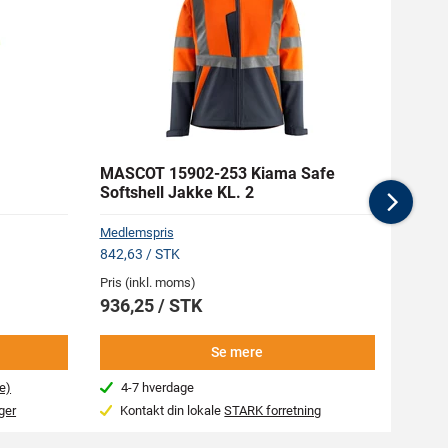
MASCOT 15902-253 Kiama Safe
RAPT
Softshell Jakke KL. 2
Nex
Medlemspris
842,63 / STK
Pris (inkl. moms)
Pris (i
936,25 / STK
19,95
Se mere
e)
4-7 hverdage
Næs
ger
Kontakt din lokale
STARK forretning
Var