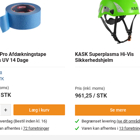
Pro Afdækningstape
KASK Superplasma Hi-Vis
 UV 14 Dage
Sikkerhedshjelm
s
TK
 moms)
Pris (inkl. moms)
/ STK
961,25 / STK
+
Læg i kurv
Se mere
erdag (Bestil inden kl. 16)
Begrænset levering
(se dit områd
an afhentes i
72 forretninger
Varen kan afhentes i
13 forretnin