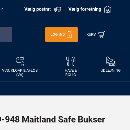
Vælg postnr:
Vælg forretning
OP
LOG IND
KURV
VVS, KLOAK & AFLØB
HAVE &
UDLEJNING
(VA)
BOLIG
948 Maitland Safe Bukser