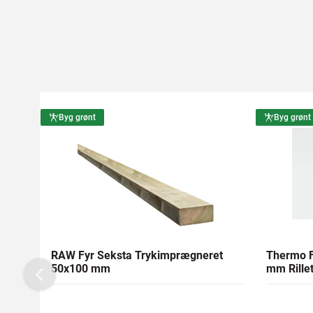
Byg grønt
Byg grønt
RAW Fyr Seksta Trykimprægneret
Thermo F
50x100 mm
mm Rillet
Previous