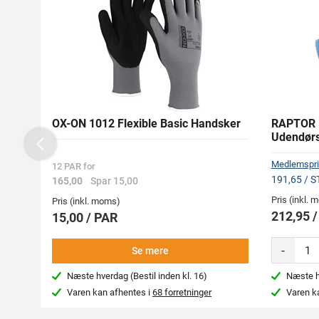
OX-ON 1012 Flexible Basic Handsker
RAPTOR 
Udendørs
Previous
Medlemspri
12 PAR for
191,65 / S
165,00
Spar 15,00
Pris (inkl.
Pris (inkl. moms)
212,95 
15,00 / PAR
-
Se mere
Næste hverdag (Bestil inden kl. 16)
Næste hv
Varen kan afhentes i
68 forretninger
Varen k