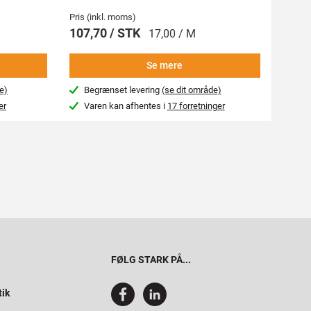
Pris (inkl. moms)
Pris (i
107,70 / STK
269,
17,00 / M
Se mere
e)
Begrænset levering
(se dit område)
Beg
er
Varen kan afhentes i
17 forretninger
Var
FØLG STARK PÅ...
tik