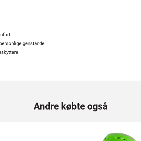
mfort
 personlige genstande
eskyttere
Andre købte også