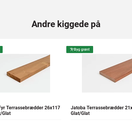
Andre kiggede på
Byg grønt
yr Terrassebrædder 26x117
Jatoba Terrassebrædder 2
/Glat
Glat/Glat