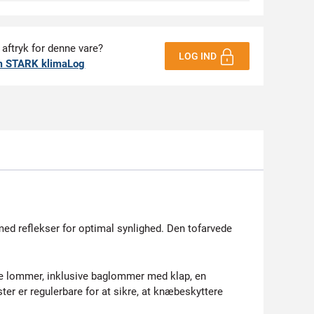
 aftryk for denne vare?
LOG IND
m STARK klimaLog
ed reflekser for optimal synlighed. Den tofarvede
lere lommer, inklusive baglommer med klap, en
 er regulerbare for at sikre, at knæbeskyttere