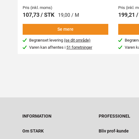
Pris (inkl. moms)
Pris (inkl.
107,73 / STK
199,21 
19,00 / M
Se mere
Begrænset levering
(se dit område)
Begræns
Varen kan afhentes i
51 forretninger
Varen k
INFORMATION
PROFESSIONEL
Om STARK
Bliv prof-kunde