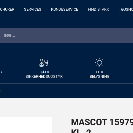
CHURER
SERVICES
KUNDESERVICE
FIND STARK
TØJSH
G
TØJ &
EL &
SIKKERHEDSUDSTYR
BELYSNING
>
MASCOT 15979-
KL. 2