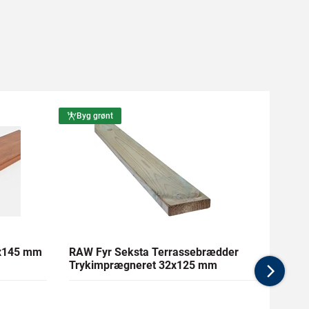
Byg grønt
Byg g
1x145 mm
RAW Fyr Seksta Terrassebrædder
Ther
Trykimprægneret 32x125 mm
mm Gl
Nex