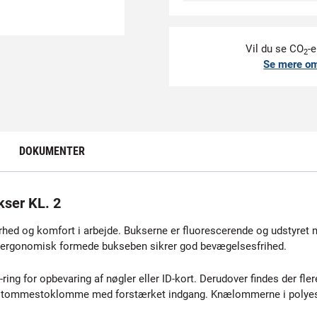
Vil du se CO
-e
2
Se mere o
DOKUMENTER
ser KL. 2
hed og komfort i arbejde. Bukserne er fluorescerende og udstyret m
de ergonomisk formede bukseben sikrer god bevægelsesfrihed.
ring for opbevaring af nøgler eller ID-kort. Derudover findes der f
n tommestoklomme med forstærket indgang. Knælommerne i polyester