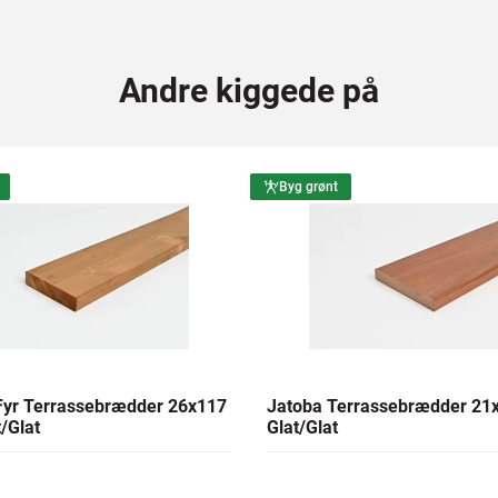
Andre kiggede på
Byg grønt
yr Terrassebrædder 26x117
Jatoba Terrassebrædder 2
/Glat
Glat/Glat