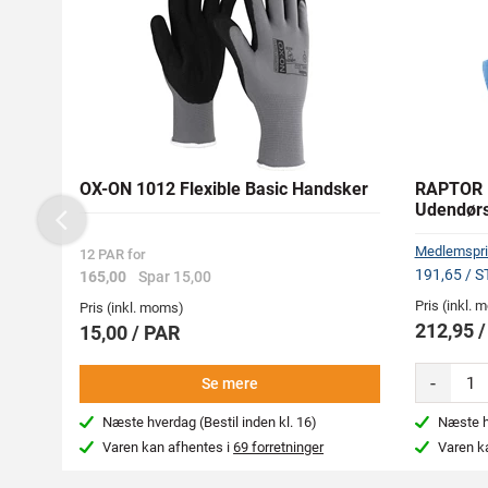
OX-ON 1012 Flexible Basic Handsker
RAPTOR 
Udendørs
Previous
Medlemspri
12 PAR for
191,65 / S
165,00
Spar 15,00
Pris (inkl.
Pris (inkl. moms)
212,95 
15,00 / PAR
-
Se mere
Næste hverdag (Bestil inden kl. 16)
Næste hv
Varen kan afhentes i
69 forretninger
Varen k