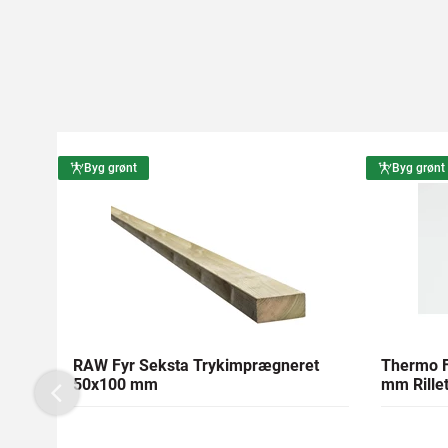
Byg grønt
Byg grønt
RAW Fyr Seksta Trykimprægneret
Thermo F
50x100 mm
mm Rillet
Previous