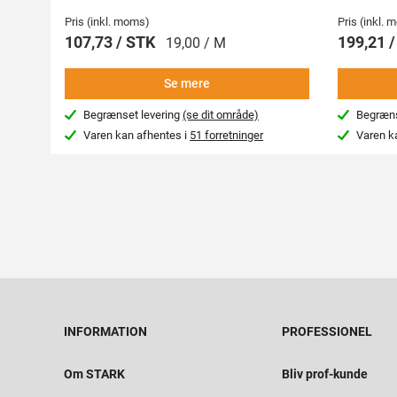
Pris (inkl. moms)
Pris (inkl.
107,73 / STK
199,21 
19,00 / M
Se mere
Begrænset levering
(se dit område)
Begræns
Varen kan afhentes i
51 forretninger
Varen k
INFORMATION
PROFESSIONEL
Om STARK
Bliv prof-kunde