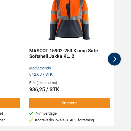
MASCOT 15902-253 Kiama Safe
MASC
Softshell Jakke KL. 2
Sweat
Nex
Medlemspris
Medlem
842,63 / STK
302,63
Pris (inkl. moms)
Pris (i
936,25 / STK
336,
Se mere
e)
4-7 hverdage
4-7
ger
Kontakt din lokale
STARK forretning
Kon