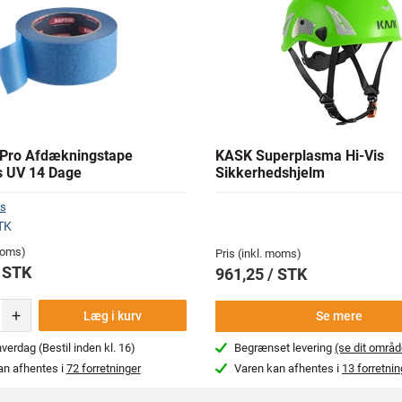
Pro Afdækningstape
KASK Superplasma Hi-Vis
 UV 14 Dage
Sikkerhedshjelm
s
TK
 moms)
Pris (inkl. moms)
/ STK
961,25 / STK
+
Læg i kurv
Se mere
erdag (Bestil inden kl. 16)
Begrænset levering
(se dit områd
an afhentes i
72 forretninger
Varen kan afhentes i
13 forretnin