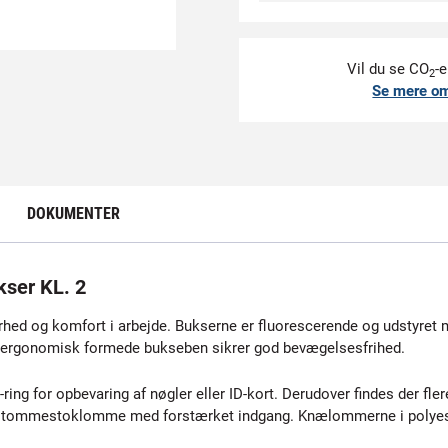
Vil du se CO
-e
2
Se mere o
DOKUMENTER
ser KL. 2
hed og komfort i arbejde. Bukserne er fluorescerende og udstyret m
de ergonomisk formede bukseben sikrer god bevægelsesfrihed.
ring for opbevaring af nøgler eller ID-kort. Derudover findes der f
n tommestoklomme med forstærket indgang. Knælommerne i polyester