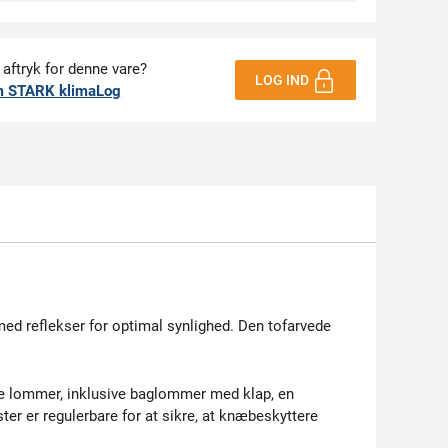
 aftryk for denne vare?
LOG IND
m STARK klimaLog
ed reflekser for optimal synlighed. Den tofarvede
lere lommer, inklusive baglommer med klap, en
 er regulerbare for at sikre, at knæbeskyttere