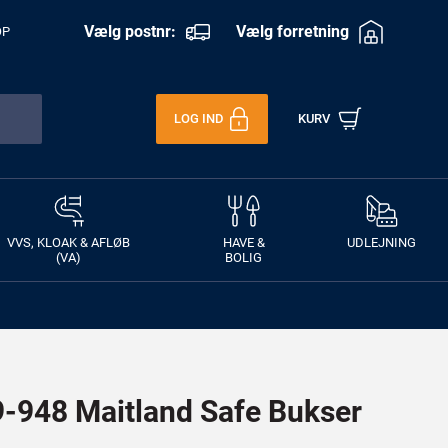
Vælg postnr:
Vælg forretning
OP
LOG IND
KURV
VVS, KLOAK & AFLØB
HAVE &
UDLEJNING
(VA)
BOLIG
948 Maitland Safe Bukser