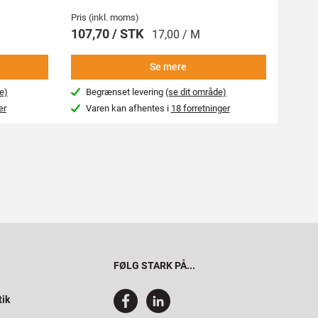
Pris (inkl. moms)
Pris (i
107,70 / STK
269,
17,00 / M
Se mere
e)
Begrænset levering
(se dit område)
Beg
er
Varen kan afhentes i
18 forretninger
Var
FØLG STARK PÅ...
tik