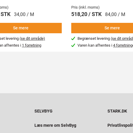
 moms)
Pris (inkl. moms)
/ STK
518,20 / STK
34,00 / M
84,00 / M
Se mere
Se mere
et levering
(se dit område)
Begrænset levering
(se dit områd
an afhentes i
1 forretning
Varen kan afhentes i
4 forretning
SELVBYG
STARK.DK
Læs mere om SelvByg
Privatlivspoli