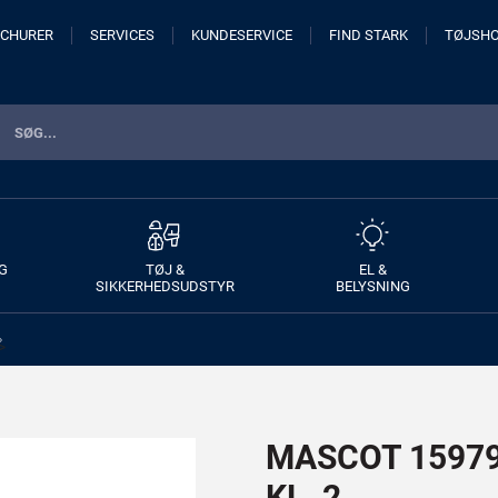
CHURER
SERVICES
KUNDESERVICE
FIND STARK
TØJSH
G
TØJ &
EL &
SIKKERHEDSUDSTYR
BELYSNING
>
MASCOT 15979-
KL. 2