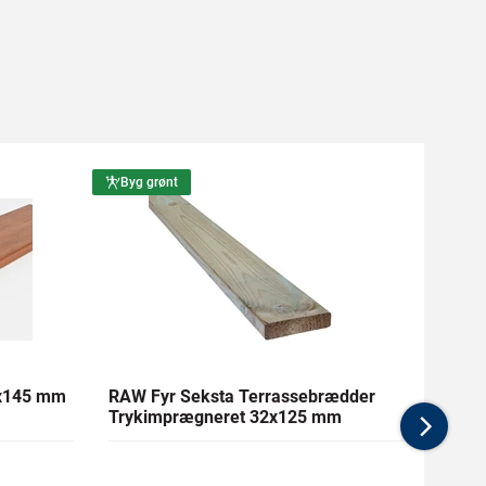
Byg grønt
Byg g
1x145 mm
RAW Fyr Seksta Terrassebrædder
Ther
Trykimprægneret 32x125 mm
mm Gl
Nex