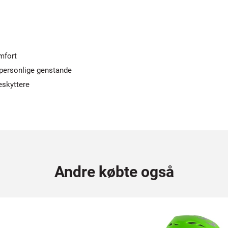
mfort
 personlige genstande
eskyttere
Andre købte også