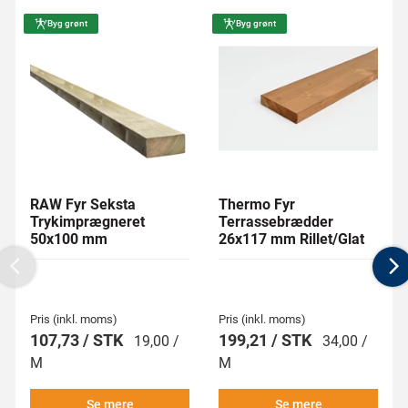
Byg grønt
Byg grønt
RAW Fyr Seksta
Thermo Fyr
Trykimprægneret
Terrassebrædder
50x100 mm
26x117 mm Rillet/Glat
Previous
N
Pris (inkl. moms)
Pris (inkl. moms)
107,73 / STK
199,21 / STK
19,00 /
34,00 /
M
M
Se mere
Se mere