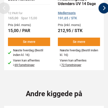
Udendørs UV 14 Dage
Previous
N
Medlemspris
12 PAR for
165,00
Spar 15,00
191,65 / STK
Pris (inkl. moms)
Pris (inkl. moms)
15,00 / PAR
212,95 / STK
Se mere
Se mere
Næste hverdag (Bestil
Næste hverdag (Bestil inden
inden kl. 16)
kl. 16)
Varen kan afhentes
Varen kan afhentes
i
69 forretninger
i
72 forretninger
Andre kiggede på