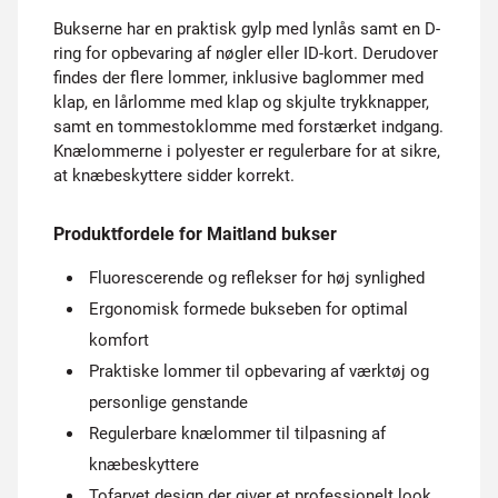
Bukserne har en praktisk gylp med lynlås samt en D-
ring for opbevaring af nøgler eller ID-kort. Derudover
findes der flere lommer, inklusive baglommer med
klap, en lårlomme med klap og skjulte trykknapper,
samt en tommestoklomme med forstærket indgang.
Knælommerne i polyester er regulerbare for at sikre,
at knæbeskyttere sidder korrekt.
Produktfordele for Maitland bukser
Fluorescerende og reflekser for høj synlighed
Ergonomisk formede bukseben for optimal
komfort
Praktiske lommer til opbevaring af værktøj og
personlige genstande
Regulerbare knælommer til tilpasning af
knæbeskyttere
Tofarvet design der giver et professionelt look