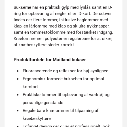
Bukserne har en praktisk gylp med lynlås samt en D-
ring for opbevaring af nøgler eller ID-kort. Derudover
findes der flere lommer, inklusive baglommer med
klap, en lårlomme med klap og skjulte trykknapper,
samt en tommestoklomme med forstærket indgang.
Knælommerne i polyester er regulerbare for at sikre,
at knæbeskyttere sidder korrekt.
Produktfordele for Maitland bukser
Fluorescerende og reflekser for høj synlighed
Ergonomisk formede bukseben for optimal
komfort
Praktiske lommer til opbevaring af værktøj og
personlige genstande
Regulerbare knælommer til tilpasning af
knæbeskyttere
Tofarvet design der giver et professionelt look