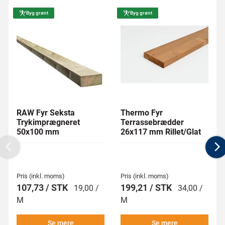
Byg grønt
Byg grønt
RAW Fyr Seksta
Thermo Fyr
Trykimprægneret
Terrassebrædder
50x100 mm
26x117 mm Rillet/Glat
Previous
N
Pris (inkl. moms)
Pris (inkl. moms)
107,73 / STK
199,21 / STK
19,00 /
34,00 /
M
M
Se mere
Se mere