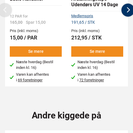
Udendørs UV 14 Dage
Previous
N
Medlemspris
12 PAR for
165,00
Spar 15,00
191,65 / STK
Pris (inkl. moms)
Pris (inkl. moms)
15,00 / PAR
212,95 / STK
Se mere
Se mere
Næste hverdag (Bestil
Næste hverdag (Bestil
inden kl. 16)
inden kl. 16)
Varen kan afhentes
Varen kan afhentes
i
69 forretninger
i
72 forretninger
Andre kiggede på