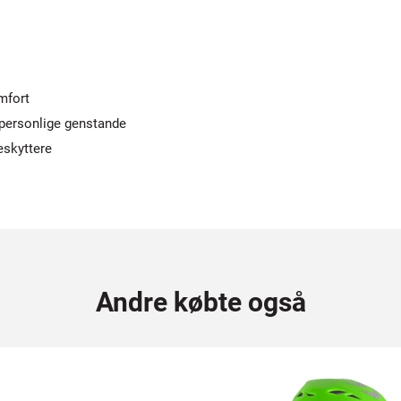
mfort
 personlige genstande
eskyttere
Andre købte også