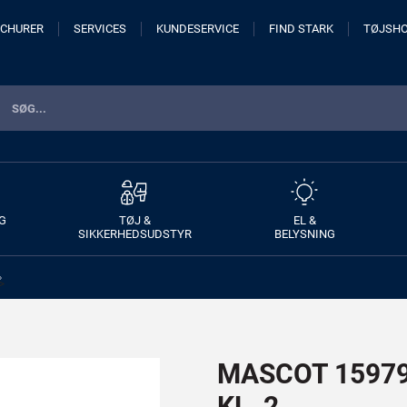
CHURER
SERVICES
KUNDESERVICE
FIND STARK
TØJSH
G
TØJ &
EL &
SIKKERHEDSUDSTYR
BELYSNING
>
MASCOT 15979-
KL. 2