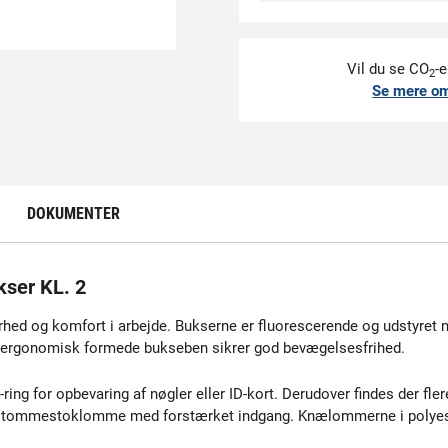
Vil du se CO
-e
2
Se mere o
DOKUMENTER
ser KL. 2
hed og komfort i arbejde. Bukserne er fluorescerende og udstyret m
de ergonomisk formede bukseben sikrer god bevægelsesfrihed.
ring for opbevaring af nøgler eller ID-kort. Derudover findes der f
n tommestoklomme med forstærket indgang. Knælommerne i polyester