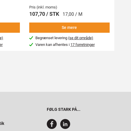
Pris (inkl. moms)
Pris (i
107,70 / STK
269,
17,00 / M
Se mere
e)
Begrænset levering
(se dit område)
Beg
er
Varen kan afhentes i
17 forretninger
Var
FØLG STARK PÅ...
tik