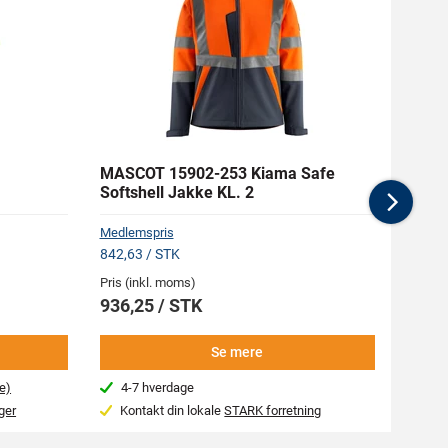
MASCOT 15902-253 Kiama Safe
RAPT
Softshell Jakke KL. 2
Nex
Medlemspris
842,63 / STK
Pris (inkl. moms)
Pris (i
936,25 / STK
19,95
Se mere
e)
4-7 hverdage
Næs
ger
Kontakt din lokale
STARK forretning
Var