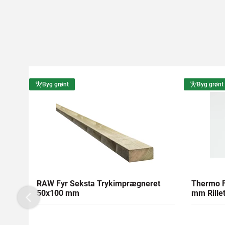
Byg grønt
Byg grønt
RAW Fyr Seksta Trykimprægneret
Thermo F
50x100 mm
mm Rillet
Previous