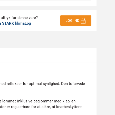
 aftryk for denne vare?
LOG IND
m STARK klimaLog
ed reflekser for optimal synlighed. Den tofarvede
lere lommer, inklusive baglommer med klap, en
 er regulerbare for at sikre, at knæbeskyttere