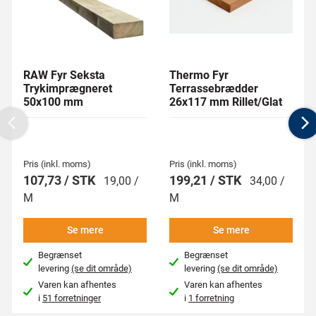
RAW Fyr Seksta
Thermo Fyr
Trykimprægneret
Terrassebrædder
50x100 mm
26x117 mm Rillet/Glat
Previous
N
Pris (inkl. moms)
Pris (inkl. moms)
107,73 / STK
199,21 / STK
19,00 /
34,00 /
M
M
Se mere
Se mere
Begrænset
Begrænset
levering
(se dit område)
levering
(se dit område)
Varen kan afhentes
Varen kan afhentes
i
51 forretninger
i
1 forretning