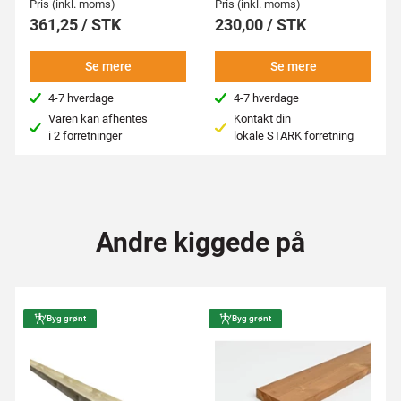
Pris (inkl. moms)
Pris (inkl. moms)
361,25 / STK
230,00 / STK
Se mere
Se mere
4-7 hverdage
4-7 hverdage
Varen kan afhentes
Kontakt din
i
2 forretninger
lokale
STARK forretning
Andre kiggede på
Byg grønt
Byg grønt