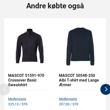
Andre købte også
MASCOT 51591-970
MASCOT 50548-250
Crossover Basic
Albi T-shirt med Lange
Sweatshirt
Ærmer
Previous
N
Medlemspris
Medlemspris
325,13 / STK
207,00 / STK