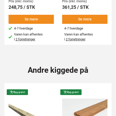
Pris (inkl. moms)
Pris (inkl. moms)
248,75 / STK
361,25 / STK
Se mere
Se mere
4-7 hverdage
4-7 hverdage
Varen kan afhentes
Varen kan afhentes
i
2 forretninger
i
2 forretninger
Andre kiggede på
Byg grønt
Byg grønt