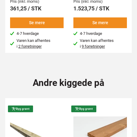
Pris (inkl. moms)
Pris (inkl. moms)
361,25 / STK
1.523,75 / STK
Se mere
Se mere
4-7 hverdage
4-7 hverdage
Varen kan afhentes
Varen kan afhentes
i
2 forretninger
i
9 forretninger
Andre kiggede på
Byg grønt
Byg grønt