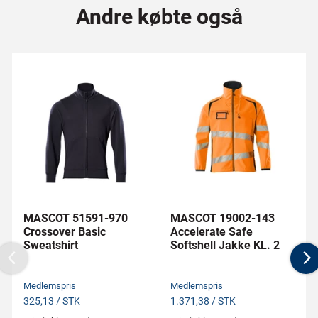
Andre købte også
MASCOT 51591-970
MASCOT 19002-143
Crossover Basic
Accelerate Safe
Sweatshirt
Softshell Jakke KL. 2
Previous
N
Medlemspris
Medlemspris
325,13 / STK
1.371,38 / STK