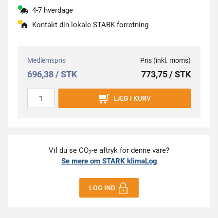
4-7 hverdage
Kontakt din lokale
STARK forretning
Medlemspris
Pris (inkl. moms)
696,38 / STK
773,75 / STK
LÆG I KURV
Vil du se CO
-e aftryk for denne vare?
2
Se mere om STARK klimaLog
LOG IND