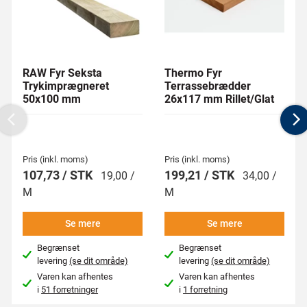
RAW Fyr Seksta
Thermo Fyr
Trykimprægneret
Terrassebrædder
50x100 mm
26x117 mm Rillet/Glat
Previous
N
Pris (inkl. moms)
Pris (inkl. moms)
107,73 / STK
199,21 / STK
19,00 /
34,00 /
M
M
Se mere
Se mere
Begrænset
Begrænset
levering
(se dit område)
levering
(se dit område)
Varen kan afhentes
Varen kan afhentes
i
51 forretninger
i
1 forretning