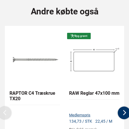
Andre købte også
Byg grønt
RAPTOR C4 Træskrue
RAW Reglar 47x100 mm
TX20
Medlemspris
Previous
N
134,73 / STK
22,45 / M