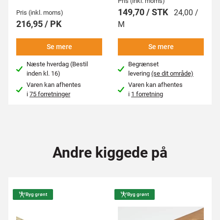
Pris (inkl. moms)
149,70 / STK
24,00 /
Pris (inkl. moms)
216,95 / PK
M
Se mere
Se mere
Næste hverdag (Bestil
Begrænset
inden kl. 16)
levering
(se dit område)
Varen kan afhentes
Varen kan afhentes
i
75 forretninger
i
1 forretning
Andre kiggede på
Byg grønt
Byg grønt