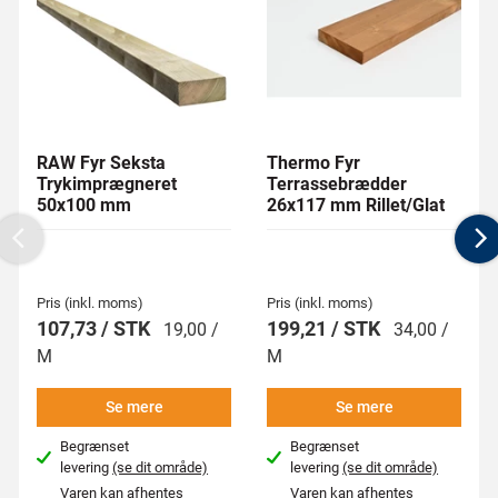
RAW Fyr Seksta
Thermo Fyr
Trykimprægneret
Terrassebrædder
50x100 mm
26x117 mm Rillet/Glat
Previous
N
Pris (inkl. moms)
Pris (inkl. moms)
107,73 / STK
199,21 / STK
19,00 /
34,00 /
M
M
Se mere
Se mere
Begrænset
Begrænset
levering
(se dit område)
levering
(se dit område)
Varen kan afhentes
Varen kan afhentes