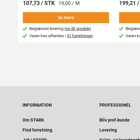
107,73 / STK
199,21 
19,00 / M
Se mere
Begrænset levering
(se dit område)
Begræns
Varen kan afhentes i
51 forretninger
Varen k
INFORMATION
PROFESSIONEL
Om STARK
Bliv prof-kunde
Find forretning
Levering