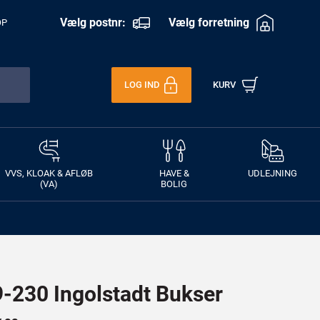
Vælg postnr:
Vælg forretning
OP
LOG IND
KURV
VVS, KLOAK & AFLØB
HAVE &
UDLEJNING
(VA)
BOLIG
230 Ingolstadt Bukser