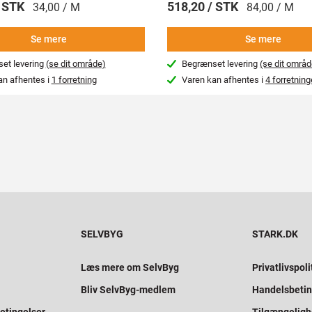
/ STK
518,20 / STK
34,00 / M
84,00 / M
Se mere
Se mere
et levering
(se dit område)
Begrænset levering
(se dit områd
an afhentes i
1 forretning
Varen kan afhentes i
4 forretning
SELVBYG
STARK.DK
Læs mere om SelvByg
Privatlivspoli
Bliv SelvByg-medlem
Handelsbetin