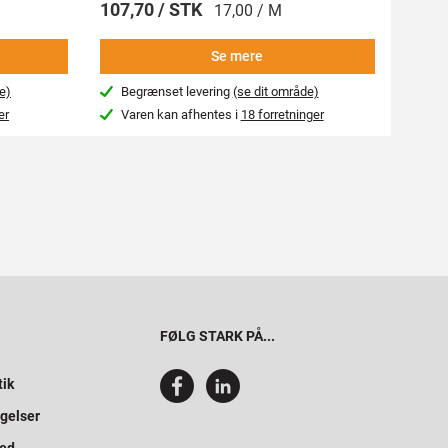
107,70 / STK
269,
17,00 / M
Se mere
e)
Begrænset levering
(se dit område)
Beg
er
Varen kan afhentes i
18 forretninger
Var
FØLG STARK PÅ...
tik
gelser