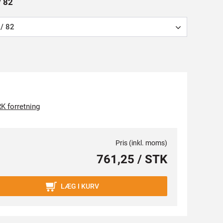
/ 82
/ 82
K forretning
Pris (inkl. moms)
761,25 / STK
LÆG I KURV