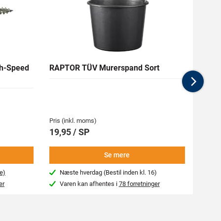
h-Speed
RAPTOR TÜV Murerspand Sort
RAW H
Nex
Medlem
62,94 
Pris (inkl. moms)
Pris (i
19,95 / SP
69,9
Se mere
e)
Næste hverdag (Bestil inden kl. 16)
Beg
er
Varen kan afhentes i
78 forretninger
Var