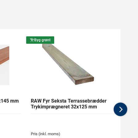
Byg grønt
Byg g
1x145 mm
RAW Fyr Seksta Terrassebrædder
Ther
Trykimprægneret 32x125 mm
mm Gl
Nex
Pris (inkl. moms)
Pris (i