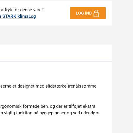
 aftryk for denne vare?
LOG IND
m STARK klimaLog
Bukserne er designet med slidstærke trenålssømme
rgonomisk formede ben, og der er tilføjet ekstra
r en vigtig funktion på byggepladser og ved udendørs