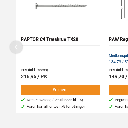
RAPTOR C4 Træskrue TX20
RAW Reg
Previous
Medlemspri
134,73 / 
Pris (inkl. moms)
Pris (inkl.
216,95 / PK
149,70 
Se mere
Næste hverdag (Bestil inden kl. 16)
Begræns
Varen kan afhentes i
75 forretninger
Varen k