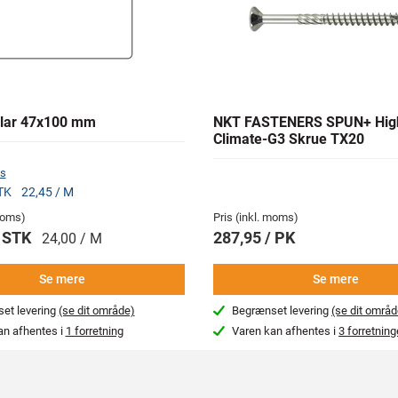
lar 47x100 mm
NKT FASTENERS SPUN+ Hig
Climate-G3 Skrue TX20
s
STK
22,45 / M
 moms)
Pris (inkl. moms)
/ STK
287,95 / PK
24,00 / M
Se mere
Se mere
et levering
(se dit område)
Begrænset levering
(se dit områd
an afhentes i
1 forretning
Varen kan afhentes i
3 forretning