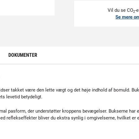
Vil du se CO
-e
2
Se mere o
DOKUMENTER
ejdser takket være den lette vægt og det høje indhold af bomuld. 
ts levetid betydeligt.
timal pasform, der understøtter kroppens bevægelser. Bukserne har e
ed reflekseffekter bliver du ekstra synlig i omgivelserne, hvilket e