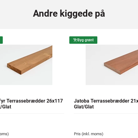
Andre kiggede på
Byg grønt
yr Terrassebrædder 26x117
Jatoba Terrassebrædder 2
/Glat
Glat/Glat
 moms)
Pris (inkl. moms)