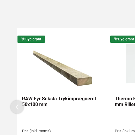
Byg grønt
Byg grønt
RAW Fyr Seksta Trykimprægneret
Thermo F
50x100 mm
mm Rillet
Previous
Pris (inkl. moms)
Pris (inkl.