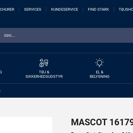
CHURER
SERVICES
KUNDESERVICE
FIND STARK
TØJSH
G
TØJ &
EL &
SIKKERHEDSUDSTYR
BELYSNING
>
MASCOT 16179-