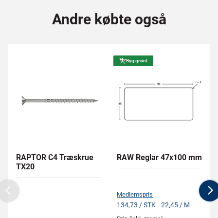
Andre købte også
Byg grønt
RAPTOR C4 Træskrue
RAW Reglar 47x100 mm
TX20
Medlemspris
Previous
N
134,73 / STK
22,45 / M