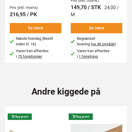
Pris (inkl. moms)
149,70 / STK
24,00 /
Pris (inkl. moms)
216,95 / PK
M
Se mere
Se mere
Næste hverdag (Bestil
Begrænset
inden kl. 16)
levering
(se dit område)
Varen kan afhentes
Varen kan afhentes
i
75 forretninger
i
1 forretning
Andre kiggede på
Byg grønt
Byg grønt