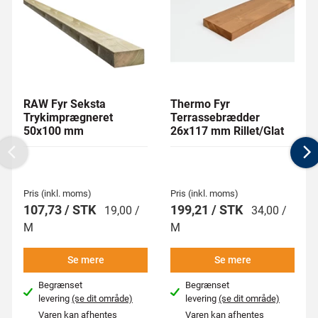
RAW Fyr Seksta
Thermo Fyr
Trykimprægneret
Terrassebrædder
50x100 mm
26x117 mm Rillet/Glat
Previous
N
Pris (inkl. moms)
Pris (inkl. moms)
107,73 / STK
199,21 / STK
19,00 /
34,00 /
M
M
Se mere
Se mere
Begrænset
Begrænset
levering
(se dit område)
levering
(se dit område)
Varen kan afhentes
Varen kan afhentes